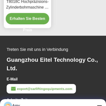
T8018C Hochpräzisions-
Zylinderbohrmaschine für
schwere Fahrzeuge
Erhalten Sie Besten
Preis
Treten Sie mit uns in Verbindung
Guangzhou Eitel Technology Co.,
Ltd.
E-Mail
export@carliftingequipments.com
Arbeits-Zeit
Amy