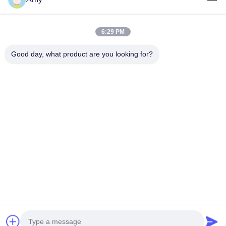
09:00-18:00
Unsere Adresse
6:29 PM
Adresse des Unternehmens
Good day, what product are you looking for?
106. Nationalstraße, Stadtteil Huadu, Stadt Guangzhou
Fabrikanschrift
106. Nationalstraße, Stadtteil Huadu, Stadt Guangzhou
Telefon
008618588874864
Gute Qualität Chinas Fahrzeughebeausrüstung Lieferant.
Copyright-© -2026 Guangzhou Eitel Technology Co., Ltd. . Alle
Rechte vorbehalten.
Privacy policy
|
Sitemap