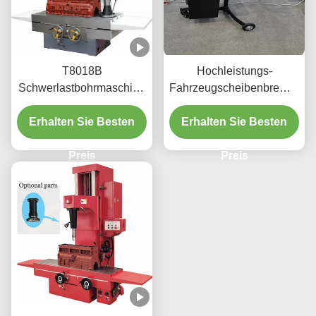
T8018B
Hochleistungs-
Schwerlastbohrmaschine
Fahrzeugscheibenbremsdre
3.3/4kw mit einfach zu
220v/110v für die
bedienender Schnittstelle
Erhalten Sie Besten
Erhalten Sie Besten
Werkstatt T2009
Preis
Preis