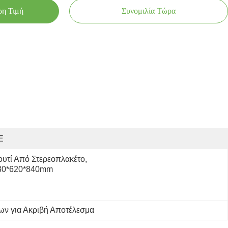
ρη Τιμή
Συνομιλία Τώρα
E
υτί Από Στερεοπλακέτο, 
30*620*840mm
ν για Ακριβή Αποτέλεσμα