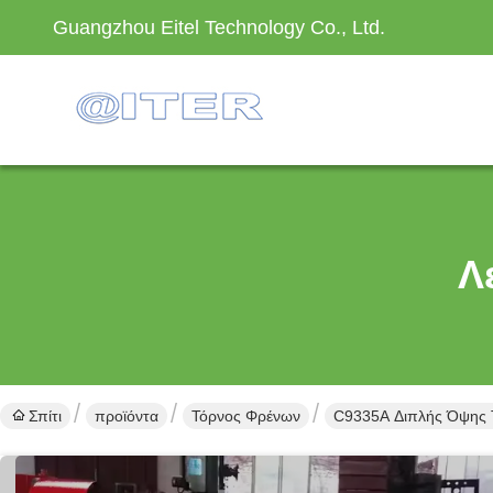
Guangzhou Eitel Technology Co., Ltd.
Λ
Σπίτι
προϊόντα
Τόρνος Φρένων
C9335A Διπλής Όψης Τ