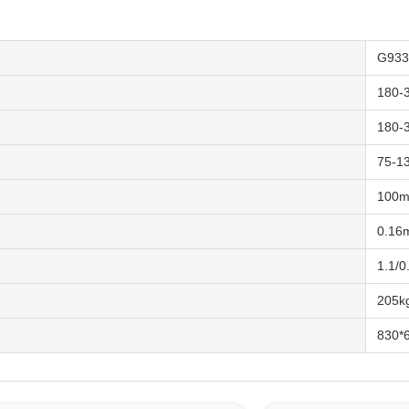
G933
180-
180-
75-13
100
0.16
1.1/0
205k
830*