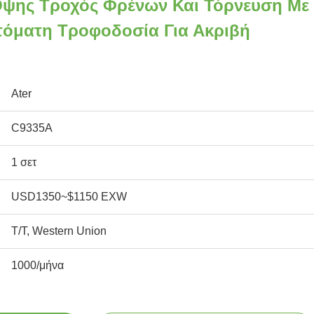
Όψης Τροχός Φρένων Και Τόρνευση Με
υτόματη Τροφοδοσία Για Ακριβή
Ater
C9335Α
1 σετ
USD1350~$1150 EXW
T/T, Western Union
1000/μήνα