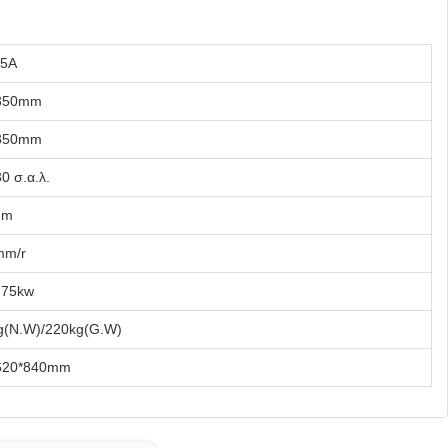
5A
350mm
350mm
0 σ.α.λ.
mm
mm/r
.75kw
g(N.W)/220kg(G.W)
620*840mm