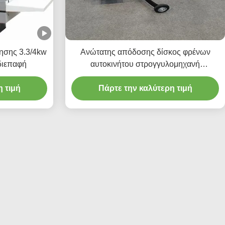
ησης 3.3/4kw
Ανώτατης απόδοσης δίσκος φρένων
διεπαφή
αυτοκινήτου στρογγυλομηχανή
220v/110v για το εργαστήριο T2009
 τιμή
Πάρτε την καλύτερη τιμή