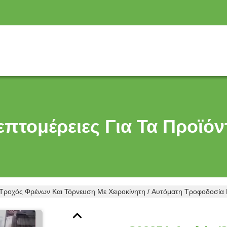
επτομέρειες Για Τα Προϊόν
ροχός Φρένων Και Τόρνευση Με Χειροκίνητη / Αυτόματη Τροφοδοσία 