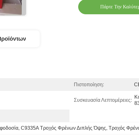
Πάρτε Την Καλύτε
Προϊόντων
Πιστοποίηση:
C
Κο
Συσκευασία Λεπτομέρειες:
8
οφοδοσία
, 
C9335A Τροχός Φρένων Διπλής Όψης
, 
Τροχός Φρένω