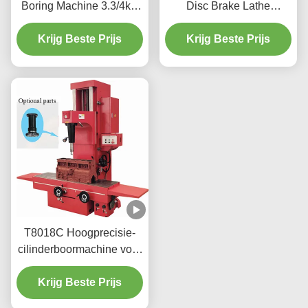
Boring Machine 3.3/4kw
Disc Brake Lathe
met een
220v/110v voor
gebruiksvriendelijke
Krijg Beste Prijs
werkplaats T2009
Krijg Beste Prijs
interface
T8018C Hoogprecisie-
cilinderboormachine voor
zware voertuigen
Krijg Beste Prijs