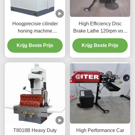
Hoogprecisie cilinder
High Efficiency Disc
honing machine
Brake Lathe 120rpm voor
1.1/1.5kw voor voertuigen
voertuigonderhoud T2009
Krijg Beste Prijs
cilinder
Krijg Beste Prijs
T8018B Heavy Duty
High Performance Car