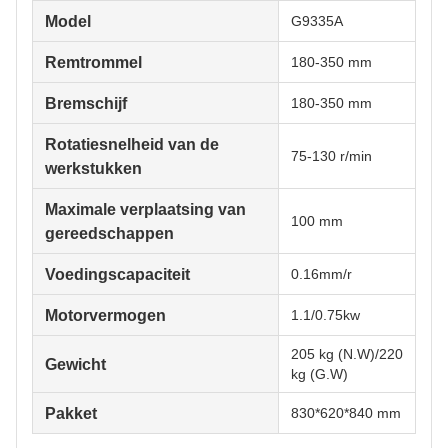
Model
G9335A
Remtrommel
180-350 mm
Bremschijf
180-350 mm
Rotatiesnelheid van de
75-130 r/min
werkstukken
Maximale verplaatsing van
100 mm
gereedschappen
Voedingscapaciteit
0.16mm/r
Motorvermogen
1.1/0.75kw
205 kg (N.W)/220
Gewicht
kg (G.W)
Pakket
830*620*840 mm