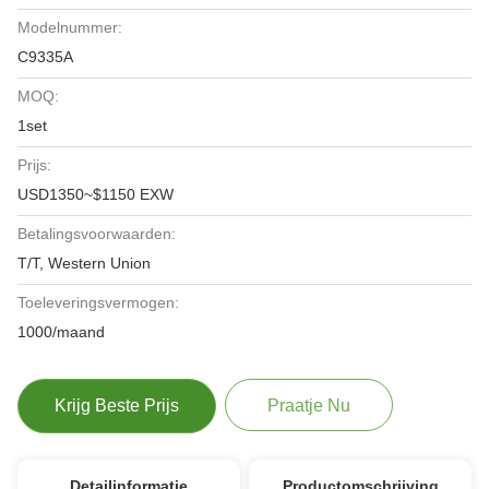
Modelnummer:
C9335A
MOQ:
1set
Prijs:
USD1350~$1150 EXW
Betalingsvoorwaarden:
T/T, Western Union
Toeleveringsvermogen:
1000/maand
Krijg Beste Prijs
Praatje Nu
Detailinformatie
Productomschrijving