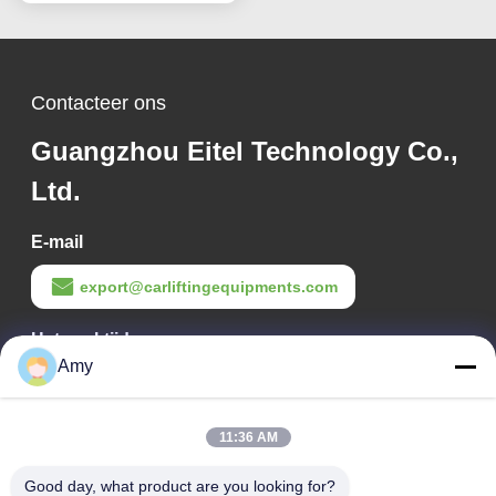
Contacteer ons
Guangzhou Eitel Technology Co.,
Ltd.
E-mail
export@carliftingequipments.com
Het werktijd
Amy
09:00-18:00
Ons adres
11:36 AM
Bedrijfsadres
Good day, what product are you looking for?