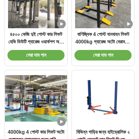
৪৫০০ কেজি দুই পোস্ট কার লিফট
বাণিজ্যিক 4 পোস্ট যানবাহন লিফট
হেভি ডিউটি ​​গ্যারেজ ওয়ার্কশপ অটো
4000kg গ্যারেজ অটো মেরামতের
সার্ভিসের জন্য ভেহিকেল হোইস্ট
সরঞ্জাম জন্য গাড়ী লিফট
সেরা দাম পান
সেরা দাম পান
4000kg 4 পোস্ট কার লিফট অটো
বিভিন্ন গাড়ির জন্য হাইড্রোলিক ২