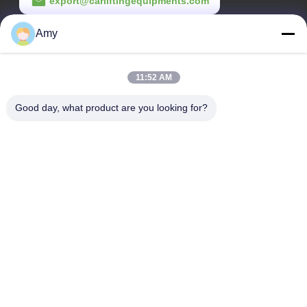
export@carliftingequipments.com
เวลาทํางาน
Amy
09:00-18:00
11:52 AM
ที่อยู่ของเรา
Good day, what product are you looking for?
ที่อยู่บริษัท
ถนนแห่งชาติ 106 เขตฮัวดู เมืองกวางโจว
ที่อยู่โรงงาน
ถนนแห่งชาติ 106 เขตฮัวดู เมืองกวางโจว
โทรศัพท์
008618588874864
จีน คุณภาพดี อุปกรณ์ยกรถ ผู้จัดจําหน่าย.ลิขสิทธิ์ -2026 Guangzhou