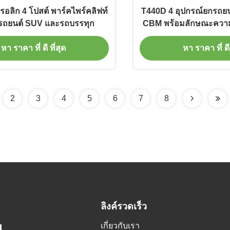
อลิก 4 โปสต์ พาร์คไพร์คลิฟท์
T440D 4 อุปกรณ์ยกรถยน
บรถยนต์ SUV และรถบรรทุก
CBM พร้อมลักษณะความป
หา ราคา ที่ ดี ที่สุด
หา ราคา ที่ ดี 
2
3
4
5
6
7
8
ลิงค์รวดเร็ว
เกี่ยวกับเรา
.