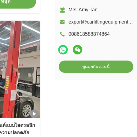
ที่สุด
Mrs. Amy Tan
export@carliftingequipments.com
008618588874864
พูดคุยกันตอนนี้
นต์แบบไฮดรอลิก
วามปลอดภัยที่