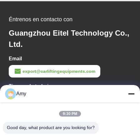
de ruedas del vehículo
Éntrenos en contacto con
Guangzhou Eitel Technology Co.,
Ltd.
Email
export@carliftingequipments.com
Tiempo de trabajo
Amy
09:00-18:00
Nuestra dirección
9:30 PM
Dirección de la empresa
Good day, what product are you looking for?
Ruta nacional 106, distrito de Huadu, ciudad de Guangzhou