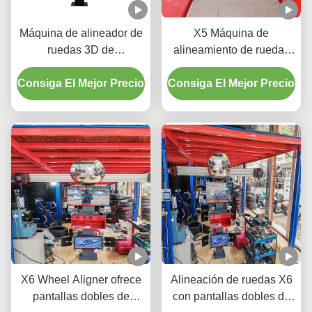
Máquina de alineador de
X5 Máquina de
ruedas 3D de
alineamiento de ruedas
automóviles para taller de
3D para ajuste de
Consiga El Mejor Precio
automóviles
Consiga El Mejor Precio
neumáticos de precisión
X6 Wheel Aligner ofrece
Alineación de ruedas X6
pantallas dobles de
con pantallas dobles de