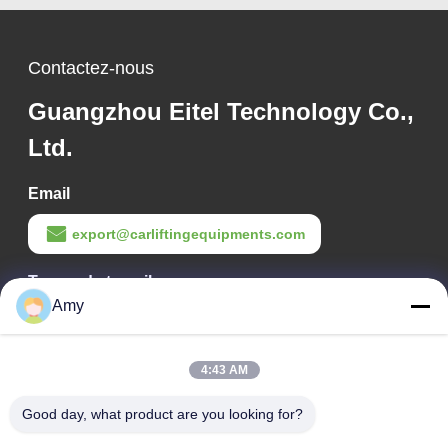
du véhicule
Contactez-nous
Guangzhou Eitel Technology Co.,
Ltd.
Email
export@carliftingequipments.com
Temps de travail
Amy
09:00-18:00
Notre adresse
4:43 AM
Adresse de l'entreprise
Good day, what product are you looking for?
Route nationale 106, district de Huadu, ville de Guangzhou