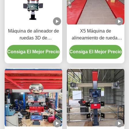
Máquina de alineador de
X5 Máquina de
ruedas 3D de
alineamiento de ruedas
automóviles para taller de
3D para ajuste de
Consiga El Mejor Precio
automóviles
Consiga El Mejor Precio
neumáticos de precisión