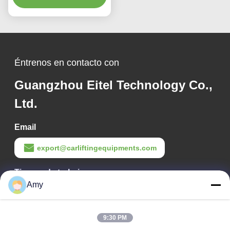
mayor precisión en los
procesos de alineación
de ruedas del vehículo
Éntrenos en contacto con
Guangzhou Eitel Technology Co.,
Ltd.
Email
export@carliftingequipments.com
Tiempo de trabajo
Amy
09:00-18:00
Nuestra dirección
9:30 PM