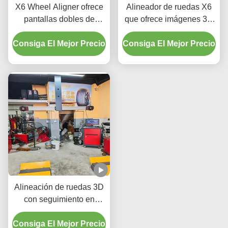
X6 Wheel Aligner ofrece
Alineador de ruedas X6
pantallas dobles de
que ofrece imágenes 3D
imagen 3D inteligentes y
inteligentes, pantallas
Consiga El Mejor Precio
seguimiento en tiempo
Consiga El Mejor Precio
dobles y seguimiento en
real para mejorar la
tiempo real para el
alineación de las ruedas
rendimiento de alineación
del vehículo
de ruedas del vehículo
Alineación de ruedas 3D
con seguimiento en
tiempo real e interfaz de
Consiga El Mejor Precio
doble pantalla para una