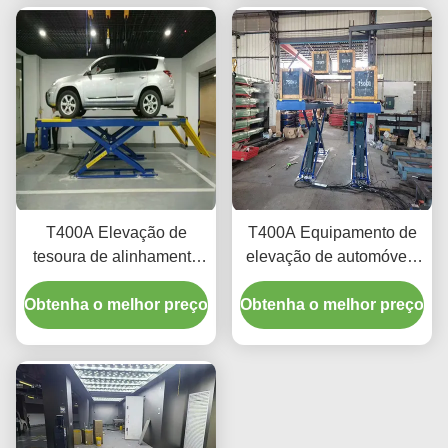
T400A Elevação de
T400A Equipamento de
tesoura de alinhamento
elevação de automóveis
durável 4000 kg com
de perfil ultra baixo para
Obtenha o melhor preço
elevação suave
Obtenha o melhor preço
alinhamento e
manutenção