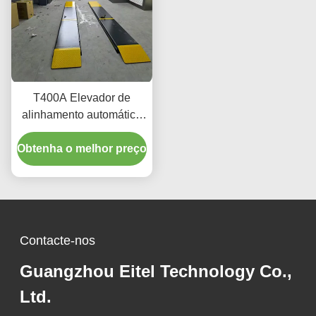
T400A Elevador de
alinhamento automático
de precisão 380V/220V
Obtenha o melhor preço
com projeto de perfil
baixo
Contacte-nos
Guangzhou Eitel Technology Co.,
Ltd.