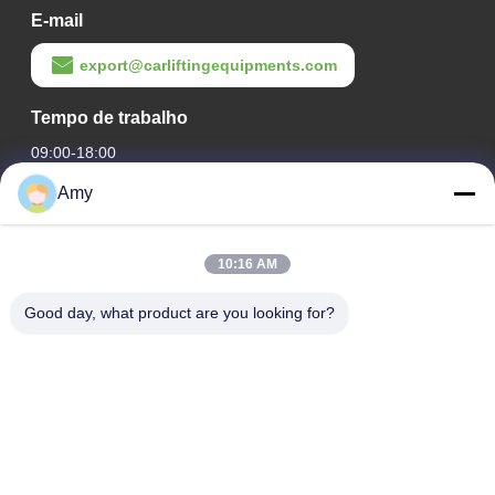
E-mail
export@carliftingequipments.com
Tempo de trabalho
09:00-18:00
Amy
O nosso endereço
Endereço da empresa
10:16 AM
Estrada nacional 106, distrito de Huadu, cidade de
Guangzhou
Good day, what product are you looking for?
Endereço da Fábrica
Estrada nacional 106, distrito de Huadu, cidade de
Guangzhou
Telefone
008618588874864