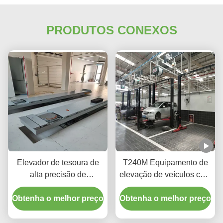
PRODUTOS CONEXOS
Elevador de tesoura de
T240M Equipamento de
alta precisão de
elevação de veículos com
alinhamento de rodas
dois postes de pórtico e
Obtenha o melhor preço
T400D 4000kg
Obtenha o melhor preço
tecnologia avançada de
Capacidade para oficinas
elevação