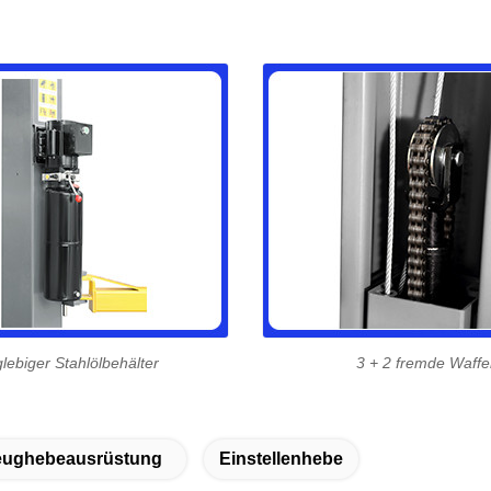
lebiger Stahlölbehälter
3 + 2 fremde Waff
eughebeausrüstung
Einstellenhebe