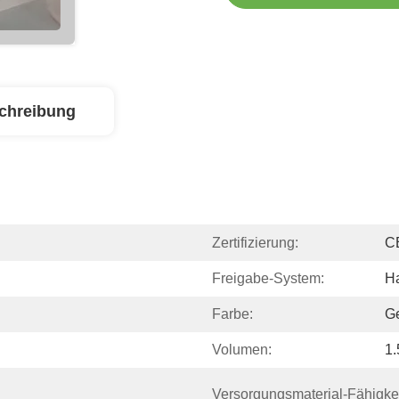
chreibung
Zertifizierung:
C
Freigabe-System:
H
Farbe:
Ge
Volumen:
1
Versorgungsmaterial-Fähigkei