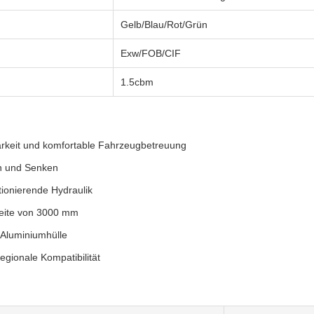
Gelb/Blau/Rot/Grün
Exw/FOB/CIF
1.5cbm
barkeit und komfortable Fahrzeugbetreuung
n und Senken
tionierende Hydraulik
reite von 3000 mm
 Aluminiumhülle
gionale Kompatibilität