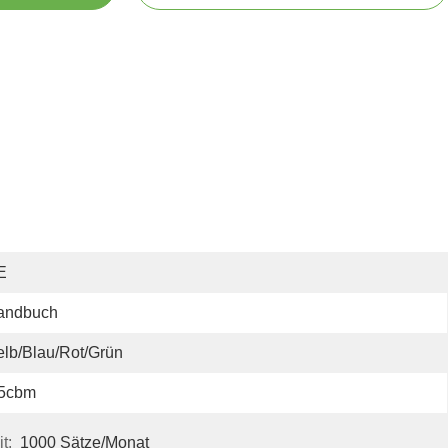
E
andbuch
lb/Blau/Rot/Grün
.5cbm
t:
1000 Sätze/Monat