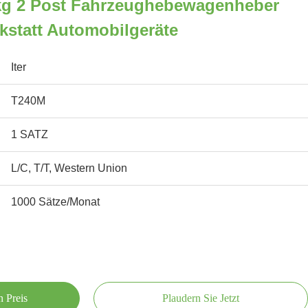
kg 2 Post Fahrzeughebewagenheber
kstatt Automobilgeräte
Iter
T240M
1 SATZ
L/C, T/T, Western Union
1000 Sätze/Monat
n Preis
Plaudern Sie Jetzt