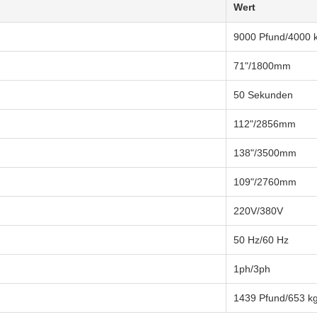
Wert
9000 Pfund/4000 
71"/1800mm
50 Sekunden
112"/2856mm
138"/3500mm
109"/2760mm
220V/380V
50 Hz/60 Hz
1ph/3ph
1439 Pfund/653 k