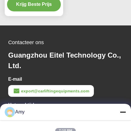
Krijg Beste Prijs
Contacteer ons
Guangzhou Eitel Technology Co.,
Ltd.
E-mail
export@carliftingequipments.com
Het werktijd
Amy
09:00-18:00
Ons adres
7:10 PM