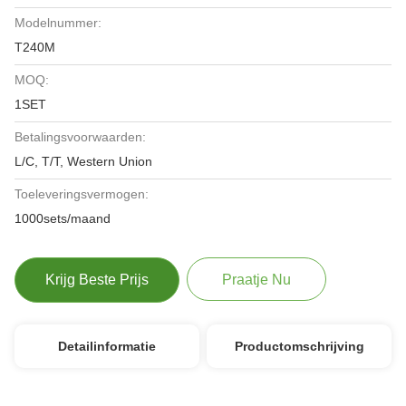
Modelnummer:
T240M
MOQ:
1SET
Betalingsvoorwaarden:
L/C, T/T, Western Union
Toeleveringsvermogen:
1000sets/maand
Krijg Beste Prijs
Praatje Nu
Detailinformatie
Productomschrijving