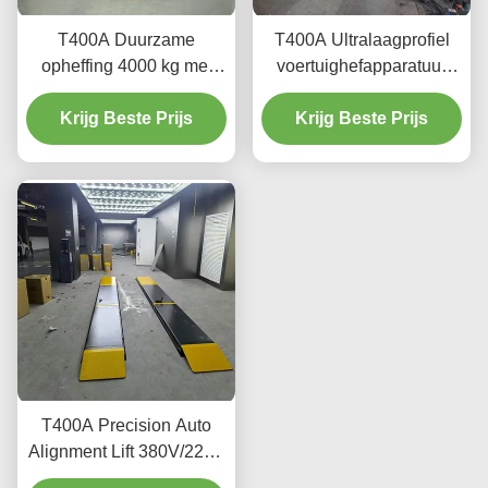
T400A Duurzame
T400A Ultralaagprofiel
opheffing 4000 kg met
voertuighefapparatuur
gladde opheffing
voor uitlijning en
Krijg Beste Prijs
Krijg Beste Prijs
onderhoud
T400A Precision Auto
Alignment Lift 380V/220V
met laag profielontwerp