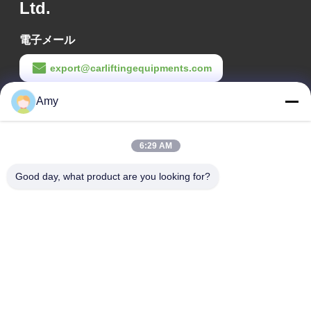
Ltd.
電子メール
export@carliftingequipments.com
作業時間
Amy
09:00-18:00
6:29 AM
住所
Good day, what product are you looking for?
会社の住所
106国道 広州市 黄道区
工場の住所
106国道 広州市 黄道区
Tel
008618588874864