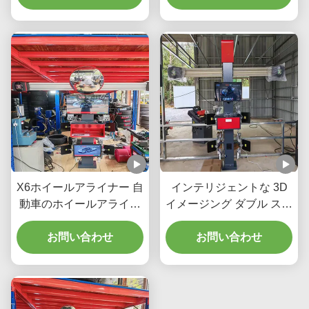
X6ホイールアライナー 自
インテリジェントな 3D
動車のホイールアライナ
イメージング ダブル スク
メントを向上させるイン
リーンと車両ホイール ア
テリジェント3Dイメージ
お問い合わせ
ライメント パフォーマン
お問い合わせ
ング・ダブルスクリーン
スのリアルタイム トラッ
とリアルタイム追跡
キングを提供する X6 ホ
イール アライナー