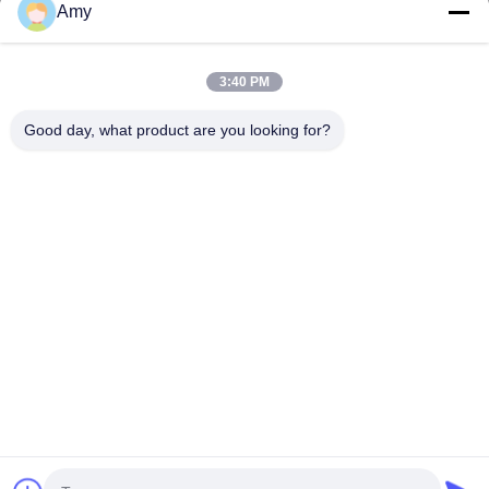
Amy
09:00-18:00
Il nostro indirizzo
3:40 PM
Indirizzo Azienda
Good day, what product are you looking for?
Strada nazionale 106, distretto di Huadu, città di Guangzhou
Indirizzo della fabbrica
Strada nazionale 106, distretto di Huadu, città di Guangzhou
Telefono
008618588874864
Buona qualità della Cina Apparecchiature per sollevamento auto
Fornitore. © di Copyright -2026 Guangzhou Eitel Technology Co.,
Ltd. . Tutti i diritti riservati.