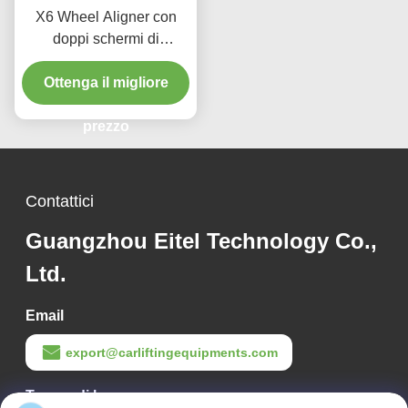
X6 Wheel Aligner con
doppi schermi di
immagini 3D intelligenti e
monitoraggio in tempo
Ottenga il migliore
reale per la precisione di
allineamento delle ruote
prezzo
del veicolo
Contattici
Guangzhou Eitel Technology Co.,
Ltd.
Email
export@carliftingequipments.com
Tempo di lavoro