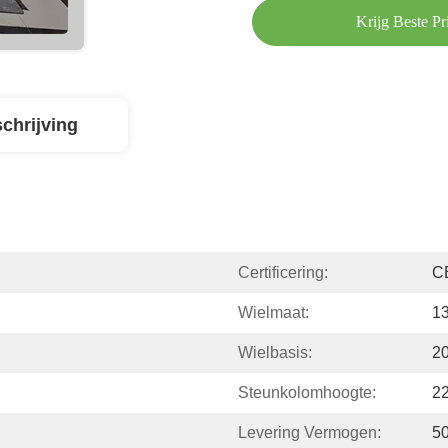
Krijg Beste Pri
chrijving
Certificering:
C
Wielmaat:
13
Wielbasis:
2
Steunkolomhoogte:
2
Levering Vermogen:
5