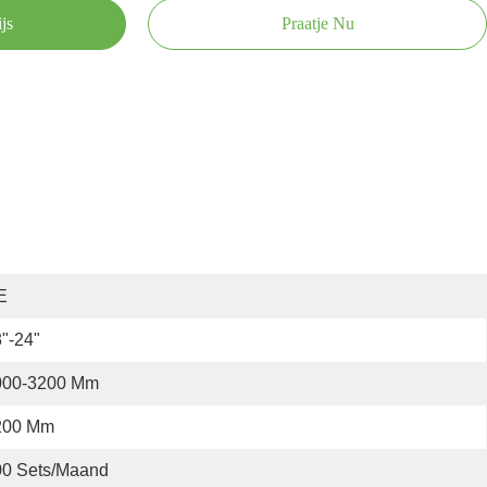
js
Praatje Nu
E
"-24"
000-3200 Mm
200 Mm
00 Sets/maand