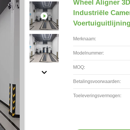
Wheel Aligner 3D
Industriële Came
Voertuiguitlijni
Merknaam:
Modelnummer:
MOQ:
Betalingsvoorwaarden:
Toeleveringsvermogen: