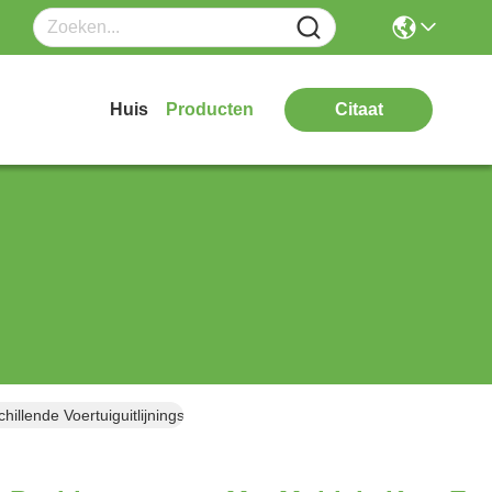
Huis
Producten
Citaat
illende Voertuiguitlijningsbehoeften