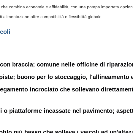
a che combina economia e affidabilità, con una pompa importata opzion
 alimentazione offre compatibilità e flessibilità globale.
coli
 con braccia; comune nelle officine di riparazi
piste; buono per lo stoccaggio, l'allineamento 
legamento incrociato che sollevano direttamente
dri o piattaforme incassate nel pavimento; aspe
ofilo più basso che solleva i veicoli ad un'alt