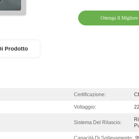
Ottenga Il Migliore
Di Prodotto
Certificazione:
C
Voltaggio:
22
Ri
Sistema Del Rilascio:
P
Capacità Di Sollevamento:
9