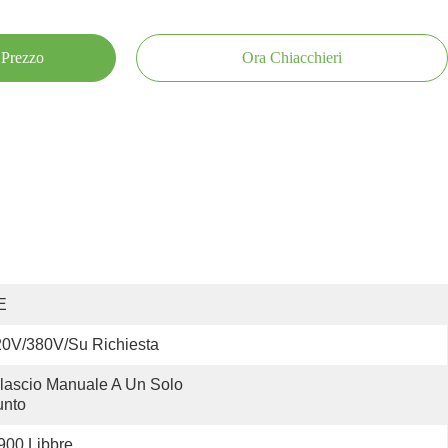
 Prezzo
Ora Chiacchieri
E
0V/380V/su Richiesta
lascio Manuale A Un Solo 
unto
900 Libbre.