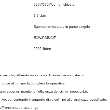
220V/380V/come richiesto
1.5 cbm
Sgombero manuale in punto singolo
EXW/FOB/CIF
9900 libbre.
del veicolo, offrendo uno spazio di lavoro senza ostacoli.
e riduce al minimo la complessità operativa.
nsi superiori mantiene l'efficienza dei cilindri impeccabile.
vo, consentendo il supporto di veicoli fino alle larghezze specificate.
 offrono una durata lunga.