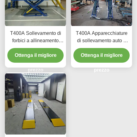
T400A Sollevamento di
T400A Apparecchiature
forbici a allineamento
di sollevamento auto a
durevole 4000 kg con
profilo ultra basso per
Ottenga il migliore
sollevamento liscio
Ottenga il migliore
allineamento e
manutenzione
prezzo
prezzo