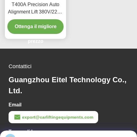
T400A Precision Auto
Alignment Lift 380V/220V
con design a basso
Ottenga il migliore
profilo
prezzo
Contattici
Guangzhou Eitel Technology Co.,
Ltd.
Email
export@carliftingequipments.com
Tempo di lavoro