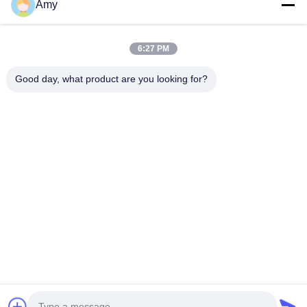
Amy
09:00-18:00
Il nostro indirizzo
6:27 PM
Indirizzo Azienda
Good day, what product are you looking for?
Strada nazionale 106, distretto di Huadu, città di Guangzhou
Indirizzo della fabbrica
Strada nazionale 106, distretto di Huadu, città di Guangzhou
Telefono
008618588874864
Buona qualità della Cina Apparecchiature per sollevamento auto
Fornitore. © di Copyright -2026 Guangzhou Eitel Technology Co.,
Ltd. . Tutti i diritti riservati.
Norme sulla privacy
|
Mappa del sito