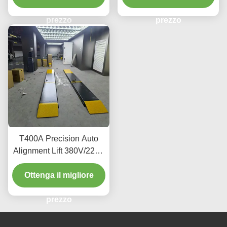
manutenzione
prezzo
prezzo
T400A Precision Auto
Alignment Lift 380V/220V
con design a basso
Ottenga il migliore
profilo
prezzo