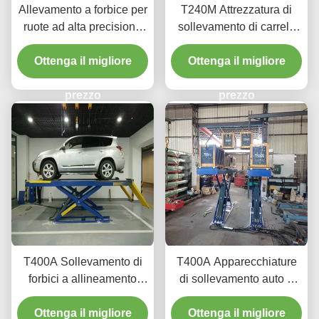
Allevamento a forbice per
T240M Attrezzatura di
ruote ad alta precisione
sollevamento di carrelli
T400D 4000 kg Capacità
con due pali a grondaia
Ottenga il migliore
per laboratori
con tecnologia avanzata
Ottenga il migliore
di sollevamento
prezzo
prezzo
T400A Sollevamento di
T400A Apparecchiature
forbici a allineamento
di sollevamento auto a
durevole 4000 kg con
profilo ultra basso per
Ottenga il migliore
sollevamento liscio
Ottenga il migliore
allineamento e