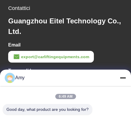
Contattici
Guangzhou Eitel Technology Co.,
Ltd.
Email
export@carliftingequipments.com
Tempo di lavoro
Amy
09:00-18:00
Il nostro indirizzo
6:49 AM
Indirizzo Azienda
Good day, what product are you looking for?
Strada nazionale 106, distretto di Huadu, città di Guangzhou
Indirizzo della fabbrica