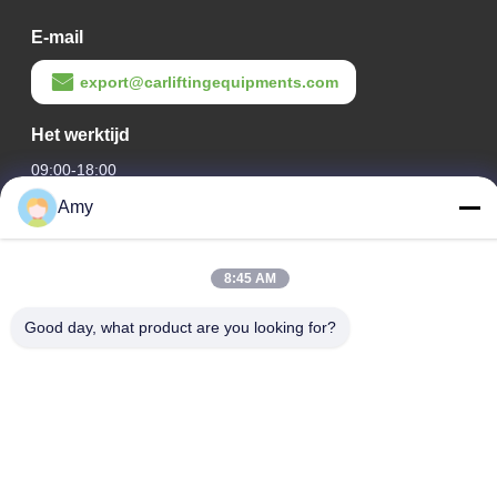
E-mail
export@carliftingequipments.com
Het werktijd
09:00-18:00
Amy
Ons adres
Bedrijfsadres
8:45 AM
Nationale weg 106, Huadu-district, Guangzhou
Good day, what product are you looking for?
Fabrieksadres
Nationale weg 106, Huadu-district, Guangzhou
Tel.
008618588874864