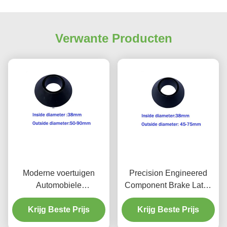
Verwante Producten
Moderne voertuigen
Precision Engineered
Automobiele
Component Brake Lathe
remonderdelen Remschijf
Centering Cone 38mm
Centrerende kegel
Krijg Beste Prijs
Krijg Beste Prijs
Innendiameter