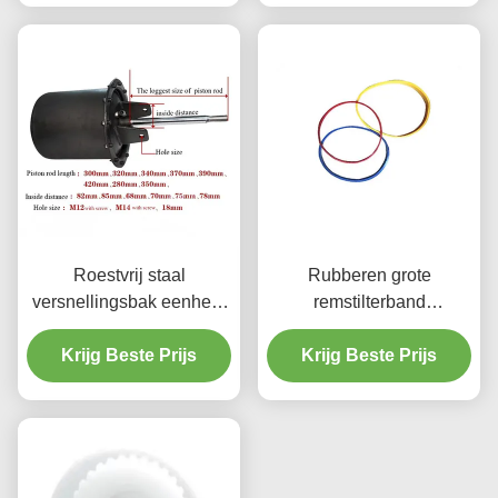
Roestvrij staal
Rubberen grote
versnellingsbak eenheid
remstilterband
stofdicht voor
corrosiebestendig
Krijg Beste Prijs
bandwisselaar
Krijg Beste Prijs