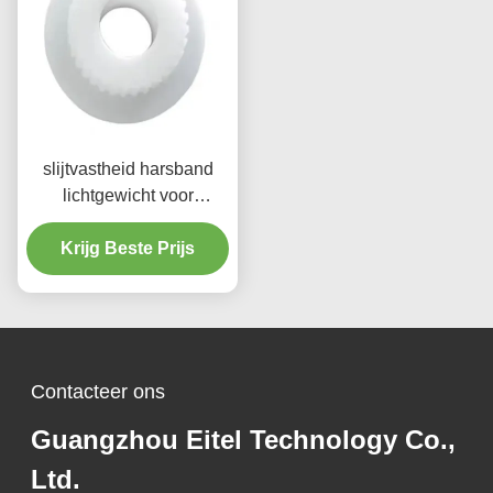
slijtvastheid harsband
lichtgewicht voor
remplaat
reserveonderdelen
Krijg Beste Prijs
Contacteer ons
Guangzhou Eitel Technology Co.,
Ltd.