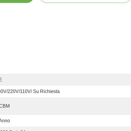
E
0V/220V/110V/ Su Richiesta
 CBM
 Anno