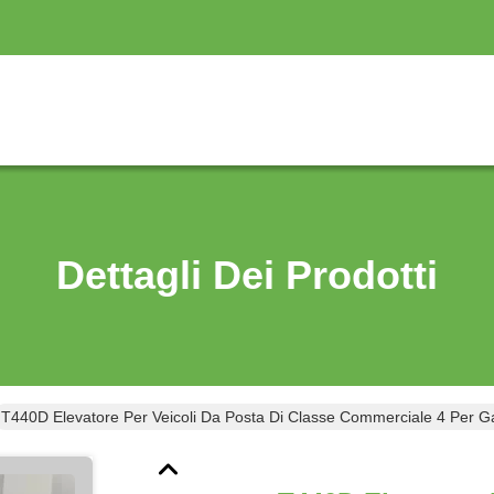
Dettagli Dei Prodotti
T440D Elevatore Per Veicoli Da Posta Di Classe Commerciale 4 Per 