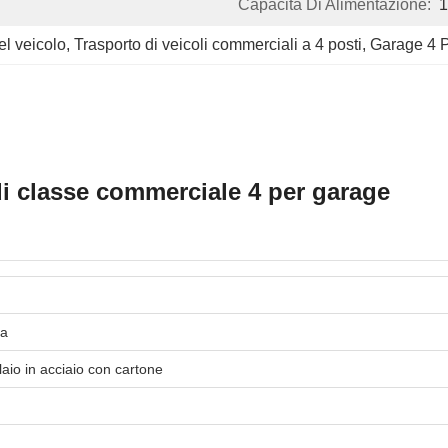
Capacità Di Alimentazione:
1
el veicolo
, 
Trasporto di veicoli commerciali a 4 posti
, 
Garage 4 Po
di classe commerciale 4 per garage
ta
laio in acciaio con cartone