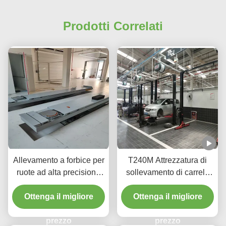
Prodotti Correlati
Allevamento a forbice per
T240M Attrezzatura di
ruote ad alta precisione
sollevamento di carrelli
T400D 4000 kg Capacità
con due pali a grondaia
Ottenga il migliore
per laboratori
con tecnologia avanzata
Ottenga il migliore
di sollevamento
prezzo
prezzo