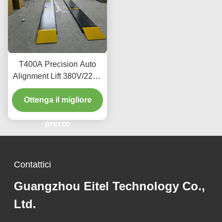
T400A Precision Auto
Alignment Lift 380V/220V
con design a basso
Ottenga il migliore
profilo
prezzo
Contattici
Guangzhou Eitel Technology Co.,
Ltd.