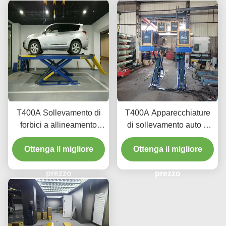
T400A Sollevamento di
T400A Apparecchiature
forbici a allineamento
di sollevamento auto a
durevole 4000 kg con
profilo ultra basso per
Ottenga il migliore
sollevamento liscio
Ottenga il migliore
allineamento e
manutenzione
prezzo
prezzo