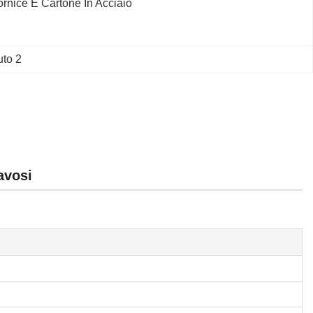
rnice E Cartone In Acciaio
uto 2
avosi