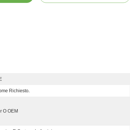
E
me Richiesto.
er O OEM