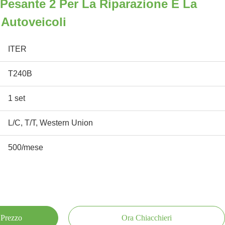
Pesante 2 Per La Riparazione E La
Autoveicoli
ITER
T240B
1 set
L/C, T/T, Western Union
500/mese
 Prezzo
Ora Chiacchieri