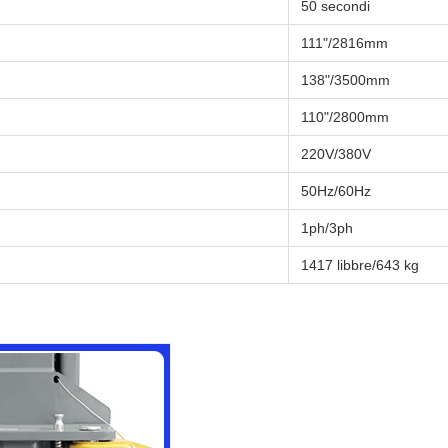
50 secondi
111"/2816mm
138"/3500mm
110"/2800mm
220V/380V
50Hz/60Hz
1ph/3ph
1417 libbre/643 kg