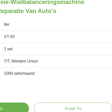
isie-Wielbalanceringsmachine
eparatie Van Auto's
Iter
XT-45
1 set
T/T, Western Union
1000 sets/maand
js
Praatje Nu