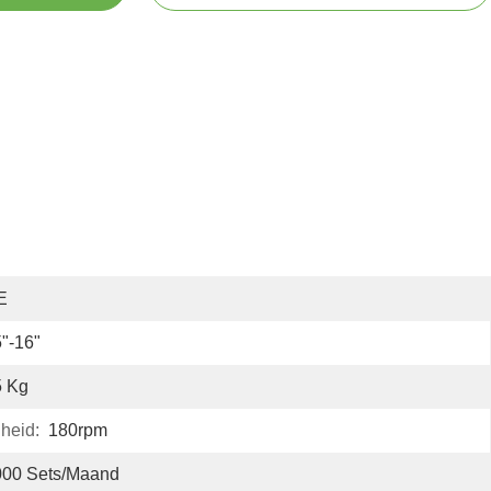
E
"-16"
5 Kg
heid:
180rpm
000 Sets/maand