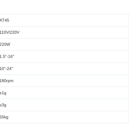
XT45
110V/220V
220W
1.5"-16"
10"-24"
180rpm
±1g
≤3g
65kg