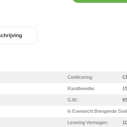
chrijving
Certificering:
C
Randbreedte:
15
G.W.:
6
In Evenwicht Brengende Snel
Levering Vermogen:
1