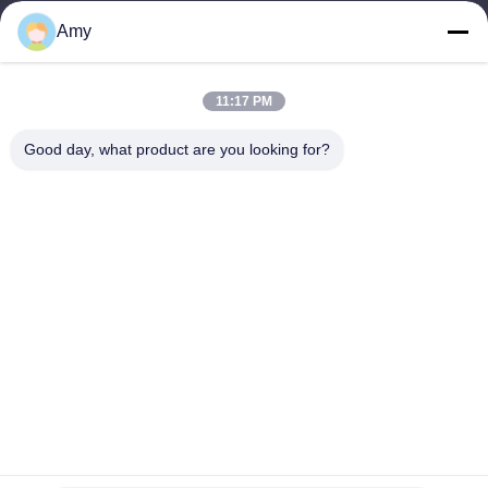
09:00-18:00
Amy
Η διεύθυνσή μας
11:17 PM
Διεύθυνση Εταιρείας
Εθνικός δρόμος 106, συνοικία Huadu, πόλη Guangzhou
Good day, what product are you looking for?
Διεύθυνση Εργοστασίου
Εθνικός δρόμος 106, συνοικία Huadu, πόλη Guangzhou
Τηλ.
008618588874864
Καλή ποιότητα της Κίνας Εξοπλισμός ανύψωσης αυτοκινήτων
Προμηθευτής. Πνευματικά δικαιώματα © -2026 Guangzhou Eitel
Technology Co., Ltd. . Διατηρούνται όλα τα πνευματικά
δικαιώματα.