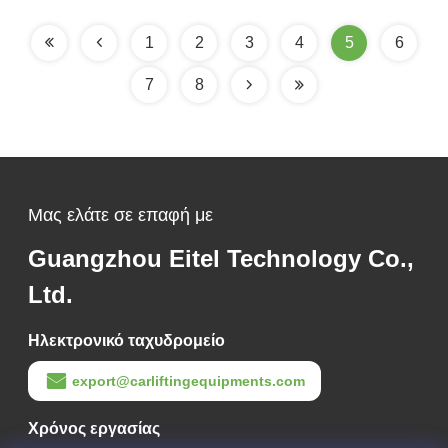
Παγκόσμια
Συμβατότητα
1
2
3
4
5
6
7
8
Μας ελάτε σε επαφή με
Guangzhou Eitel Technology Co.,
Ltd.
Ηλεκτρονικό ταχυδρομείο
export@carliftingequipments.com
Χρόνος εργασίας