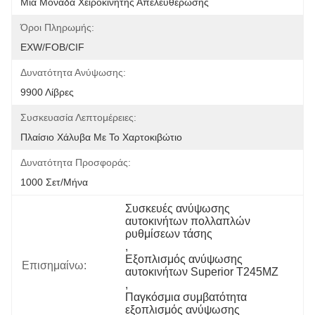
Μία Μονάδα Χειροκίνητης Απελευθέρωσης
Όροι Πληρωμής:
EXW/FOB/CIF
Δυνατότητα Ανύψωσης:
9900 Λίβρες
Συσκευασία Λεπτομέρειες:
Πλαίσιο Χάλυβα Με Το Χαρτοκιβώτιο
Δυνατότητα Προσφοράς:
1000 Σετ/μήνα
Συσκευές ανύψωσης 
αυτοκινήτων πολλαπλών 
ρυθμίσεων τάσης
, 
Εξοπλισμός ανύψωσης 
Επισημαίνω:
αυτοκινήτων Superior T245MZ
, 
Παγκόσμια συμβατότητα 
εξοπλισμός ανύψωσης 