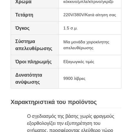
Χρώμα
κόκκινο/μπλε/κίτρινο/γκρίζο
Τετάρτη
220V/380V/Κατά αίτηση σας
Όγκος
1.5 σ.μ.
Σύστημα
Μία μονάδα χειροκίνητης
απελευθέρωσης
απελευθέρωσης
Όροι πληρωμής
Εξαγωγικές τιμές
Δυνατότητα
9900 λίβρες
ανύψωσης
Χαρακτηριστικά του προϊόντος
Ο σχεδιασμός της βάσης χωρίς φραγμούς
εξορθολογίζει την εξυπηρέτηση του
οχήματος, προσφέροντας ελεύθερο χώρο