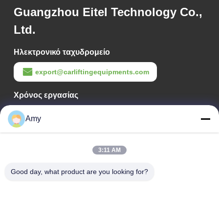
Guangzhou Eitel Technology Co.,
Ltd.
Ηλεκτρονικό ταχυδρομείο
export@carliftingequipments.com
Χρόνος εργασίας
09:00-18:00
Amy
Η διεύθυνσή μας
3:11 AM
Διεύθυνση Εταιρείας
Εθνικός δρόμος 106, συνοικία Huadu, πόλη Guangzhou
Good day, what product are you looking for?
Διεύθυνση Εργοστασίου
Εθνικός δρόμος 106, συνοικία Huadu, πόλη Guangzhou
Τηλ.