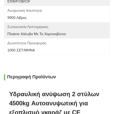
EXW/FOB/CIF
Ανυψωτική Ικανότητα:
9900 Λίβρες
Συσκευασία Λεπτομέρειες:
Πλαίσιο Χάλυβα Με Το Χαρτοκιβώτιο
Δυνατότητα Προσφοράς:
1000 ΣΕΤ/ΜΗΝΑ
Περιγραφή Προϊόντων
Υδραυλική ανύψωση 2 στύλων
4500kg Αυτοανυψωτική για
εξοπλισμό γκαράζ με CE