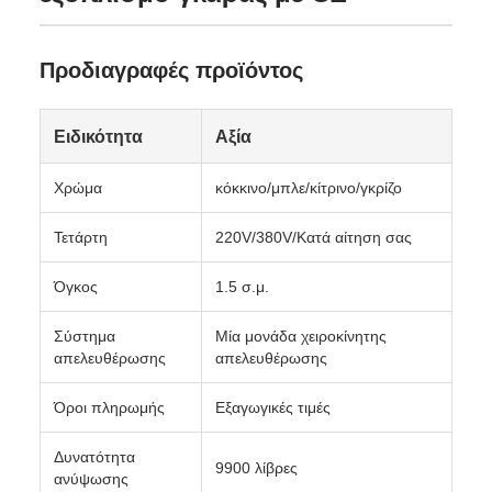
Προδιαγραφές προϊόντος
Ειδικότητα
Αξία
Χρώμα
κόκκινο/μπλε/κίτρινο/γκρίζο
Τετάρτη
220V/380V/Κατά αίτηση σας
Όγκος
1.5 σ.μ.
Σύστημα
Μία μονάδα χειροκίνητης
απελευθέρωσης
απελευθέρωσης
Όροι πληρωμής
Εξαγωγικές τιμές
Δυνατότητα
9900 λίβρες
ανύψωσης