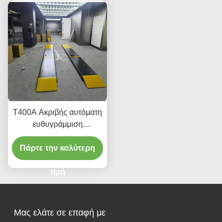
T400A Ακριβής αυτόματη
ευθυγράμμιση
ανελκυστήρα 380V/220V
Πάρτε την καλύτερη
με χαμηλό προφίλ
σχεδιασμό
τιμή
Μας ελάτε σε επαφή με