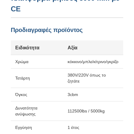
CE
Προδιαγραφές προϊόντος
Ειδικότητα
Αξία
Χρώμα
κόκκινο/μπλε/κίτρινο/γκρίζο
380V/220V όπως το
Τετάρτη
ζητάτε
Όγκος
3cbm
Δυνατότητα
112500lbs / 5000kg
ανύψωσης
Εγγύηση
1 έτος