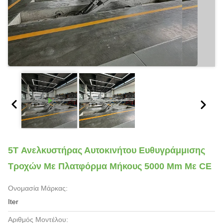
5T Ανελκυστήρας Αυτοκινήτου Ευθυγράμμισης
Τροχών Με Πλατφόρμα Μήκους 5000 Mm Με CE
Ονομασία Μάρκας:
Iter
Αριθμός Μοντέλου: