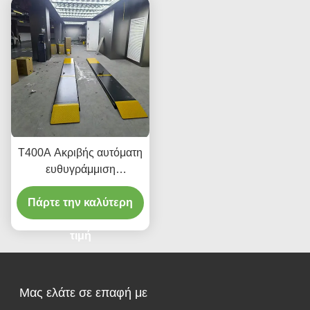
T400A Ακριβής αυτόματη
ευθυγράμμιση
ανελκυστήρα 380V/220V
Πάρτε την καλύτερη
με χαμηλό προφίλ
σχεδιασμό
τιμή
Μας ελάτε σε επαφή με