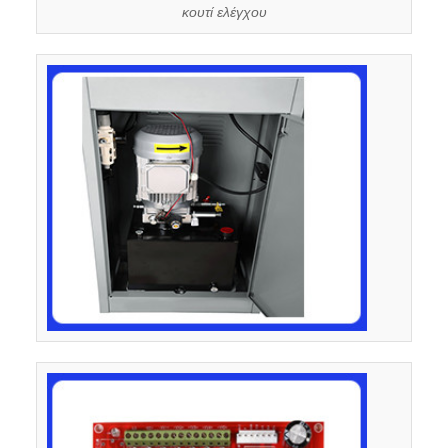
κουτί ελέγχου