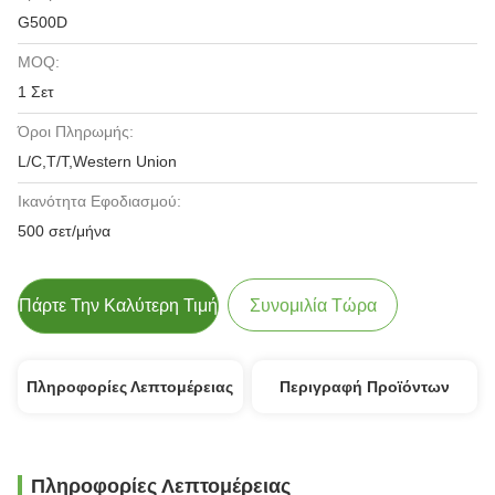
G500D
MOQ:
1 Σετ
Όροι Πληρωμής:
L/C,T/T,Western Union
Ικανότητα Εφοδιασμού:
500 σετ/μήνα
Πάρτε Την Καλύτερη Τιμή
Συνομιλία Τώρα
Πληροφορίες Λεπτομέρειας
Περιγραφή Προϊόντων
Πληροφορίες Λεπτομέρειας