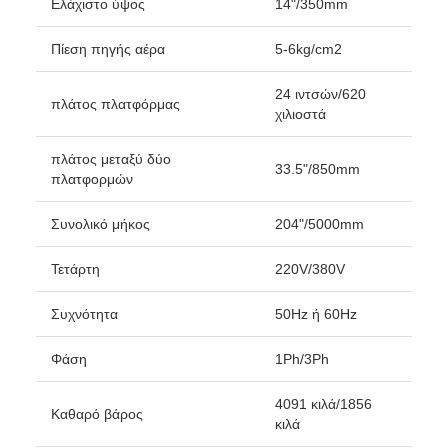
Ελάχιστο ύψος
14"/350mm
Πίεση πηγής αέρα
5-6kg/cm2
24 ιντσών/620
πλάτος πλατφόρμας
χιλιοστά
πλάτος μεταξύ δύο
33.5"/850mm
πλατφορμών
Συνολικό μήκος
204"/5000mm
Τετάρτη
220V/380V
Συχνότητα
50Hz ή 60Hz
Φάση
1Ph/3Ph
4091 κιλά/1856
Καθαρό βάρος
κιλά