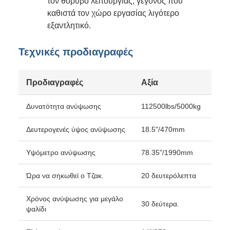
τον θόρυβο λειτουργίας, γεγονός που
καθιστά τον χώρο εργασίας λιγότερο
εξαντλητικό.
Τεχνικές προδιαγραφές
Προδιαγραφές
Αξία
Δυνατότητα ανύψωσης
112500lbs/5000kg
Δευτερογενές ύψος ανύψωσης
18.5"/470mm
Υψόμετρο ανύψωσης
78.35"/1990mm
Ώρα να σηκωθεί ο Τζακ.
20 δευτερόλεπτα
Χρόνος ανύψωσης για μεγάλο
30 δεύτερα.
ψαλίδι