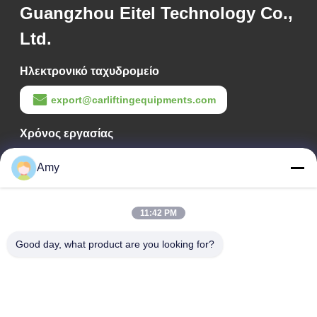
Guangzhou Eitel Technology Co.,
Ltd.
Ηλεκτρονικό ταχυδρομείο
export@carliftingequipments.com
Χρόνος εργασίας
09:00-18:00
Amy
Η διεύθυνσή μας
11:42 PM
Διεύθυνση Εταιρείας
Εθνικός δρόμος 106, συνοικία Huadu, πόλη Guangzhou
Good day, what product are you looking for?
Διεύθυνση Εργοστασίου
Εθνικός δρόμος 106, συνοικία Huadu, πόλη Guangzhou
Τηλ.