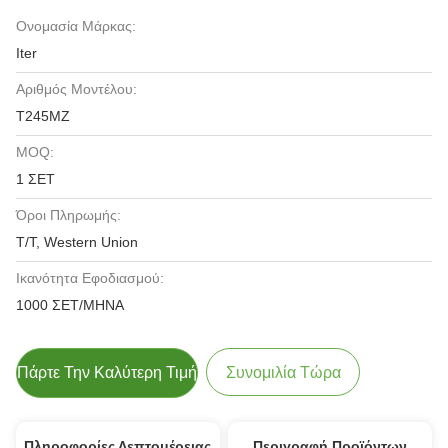
Ονομασία Μάρκας:
Iter
Αριθμός Μοντέλου:
T245MZ
MOQ:
1 ΣΕΤ
Όροι Πληρωμής:
T/T, Western Union
Ικανότητα Εφοδιασμού:
1000 ΣΕΤ/ΜΗΝΑ
Πάρτε Την Καλύτερη Τιμή
Συνομιλία Τώρα
Πληροφορίες Λεπτομέρειας
Περιγραφή Προϊόντων