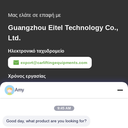
Μας ελάτε σε επαφή με
Guangzhou Eitel Technology Co.,
Ltd.
Ηλεκτρονικό ταχυδρομείο
export@carliftingequipments.com
Χρόνος εργασίας
09:00-18:00
Amy
Η διεύθυνσή μας
Διεύθυνση Εταιρείας
9:45 AM
Εθνικός δρόμος 106, συνοικία Huadu, πόλη Guangzhou
Good day, what product are you looking for?
Διεύθυνση Εργοστασίου