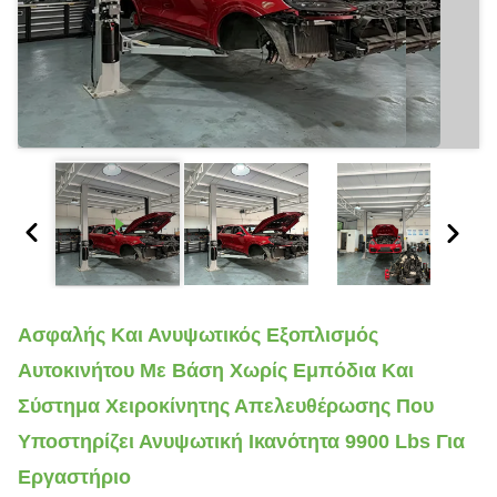
Ασφαλής Και Ανυψωτικός Εξοπλισμός
Αυτοκινήτου Με Βάση Χωρίς Εμπόδια Και
Σύστημα Χειροκίνητης Απελευθέρωσης Που
Υποστηρίζει Ανυψωτική Ικανότητα 9900 Lbs Για
Εργαστήριο