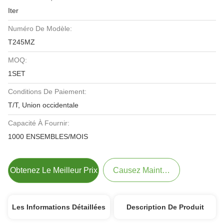
Iter
Numéro De Modèle:
T245MZ
MOQ:
1SET
Conditions De Paiement:
T/T, Union occidentale
Capacité À Fournir:
1000 ENSEMBLES/MOIS
Obtenez Le Meilleur Prix
Causez Maintenant
Les Informations Détaillées
Description De Produit