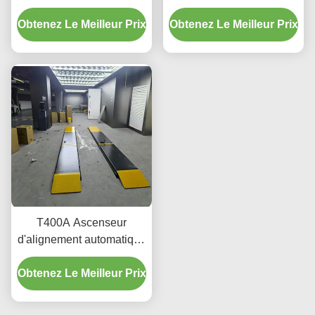
kg avec levage en
ultra bas pour
Obtenez Le Meilleur Prix
douceur
Obtenez Le Meilleur Prix
l'alignement et l'entretien
T400A Ascenseur
d'alignement automatique
de précision 380V/220V
Obtenez Le Meilleur Prix
avec conception de profil
bas