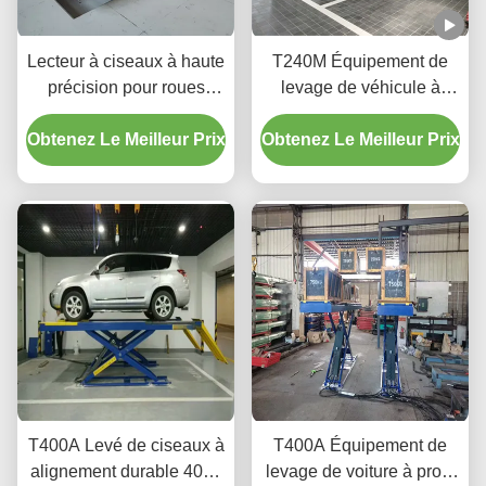
Lecteur à ciseaux à haute
T240M Équipement de
précision pour roues
levage de véhicule à
T400D 4000 kg Capacité
deux poteaux à grille
Obtenez Le Meilleur Prix
pour ateliers
Obtenez Le Meilleur Prix
avec technologie de
levage avancée
T400A Levé de ciseaux à
T400A Équipement de
alignement durable 4000
levage de voiture à profil