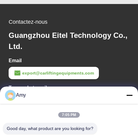
Contactez-nous
Guangzhou Eitel Technology Co.,
Ltd.
Email
export@carliftingequipments.com
Temps de travail
Amy
09:00-18:00
Notre adresse
7:05 PM
Adresse de l'entreprise
Good day, what product are you looking for?
Route nationale 106, district de Huadu, ville de Guangzhou