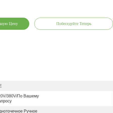
чшую Цену
Побеседуйте Теперь
E
20V/380V/по Вашему 
апросу
дноточечное Ручное 