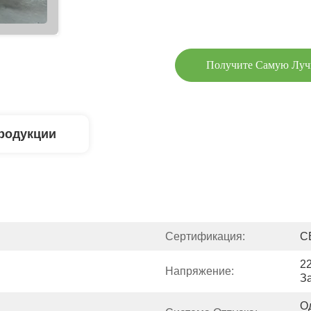
Получите Самую Лу
родукции
Сертификация:
C
2
Напряжение:
З
О