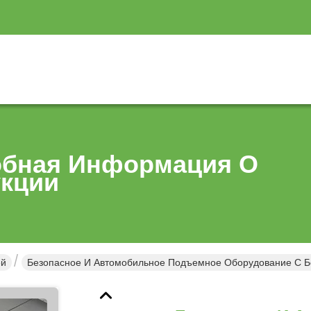
бная Информация О
кции
ей
Безопасное И Автомобильное Подъемное Оборудование С Б