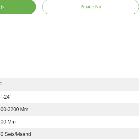
js
Praatje Nu
E
"-24"
000-3200 Mm
200 Mm
00 Sets/maand