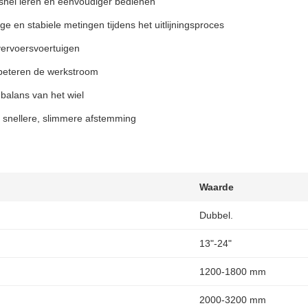
r snel leren en eenvoudiger bedienen
en stabiele metingen tijdens het uitlijningsproces
 vervoersvoertuigen
rbeteren de werkstroom
 balans van het wiel
 snellere, slimmere afstemming
Waarde
Dubbel.
13"-24"
1200-1800 mm
2000-3200 mm