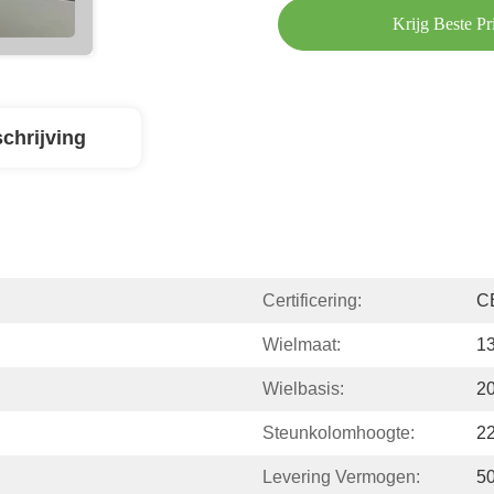
Krijg Beste Pri
chrijving
Certificering:
C
Wielmaat:
13
Wielbasis:
2
Steunkolomhoogte:
2
Levering Vermogen:
5