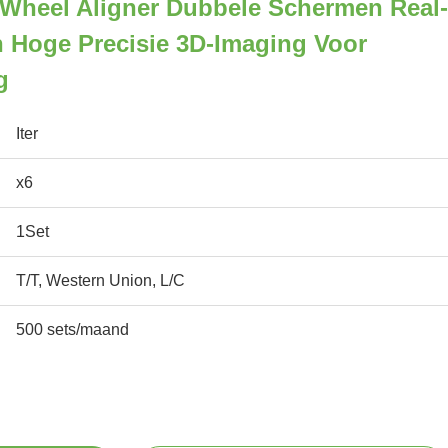
D Wheel Aligner Dubbele Schermen Real-
 Hoge Precisie 3D-Imaging Voor
g
Iter
x6
1Set
T/T, Western Union, L/C
500 sets/maand