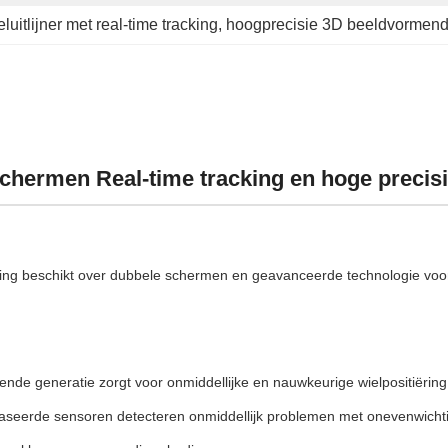
eluitlijner met real-time tracking
, 
hoogprecisie 3D beeldvormende 
chermen Real-time tracking en hoge precisie
ing beschikt over dubbele schermen en geavanceerde technologie voor 
de generatie zorgt voor onmiddellijke en nauwkeurige wielpositiëring
seerde sensoren detecteren onmiddellijk problemen met onevenwicht