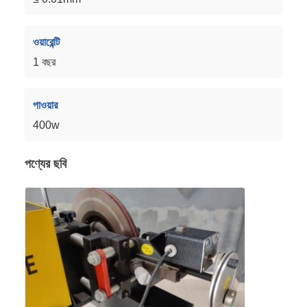
ওয়ারেন্টি
1 বছর
পাওয়ার
400w
পণ্যের ছবি