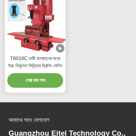
T8018C ভারী যানবাহনের জন্য
উচ্চ নির্ভুলতা সিলিন্ডার ড্রিলিং মেশিন
সেরা দাম পান
আমাদের সাথে যোগাযোগ
Guangzhou Eitel Technology Co.,