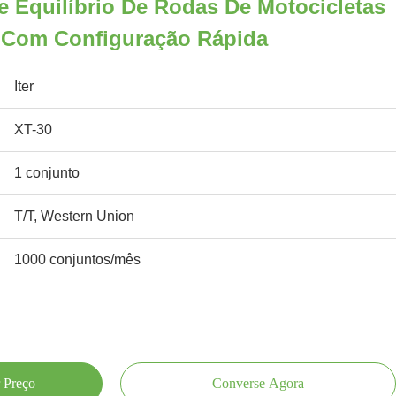
 Equilíbrio De Rodas De Motocicletas
r Com Configuração Rápida
Iter
XT-30
1 conjunto
T/T, Western Union
1000 conjuntos/mês
 Preço
Converse Agora