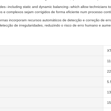
es--including static and dynamic balancing--which allow technicians to
s e complexos sejam corrigidos de forma eficiente num processo cont
rnas incorporam recursos automáticos de detecção e correção de erros
etecção de irregularidades, reduzindo o risco de erro humano e aumen
X
11
2
5.
13
15