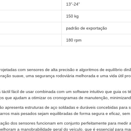
13"-24"
150 kg
padrão de exportação
180 rpm
ojetadas com sensores de alta precisão e algoritmos de equilíbrio di
ação suave, uma segurança rodoviária melhorada e uma vida útil pro
táctil fácil de usar combinada com um software intuitivo que guia os 
dos que ajudam a otimizar os cronogramas de manutenção, minimizando
ão apresenta estruturas de aço soldadas e duráveis concebidas para s
ocarros mais pesados sejam equilibradas de forma segura e eficaz, s
bração dos sensores funcionam em conjunto perfeitamente para medir a
melhoram a manobrabilidade geral do veículo, que é essencial para ma