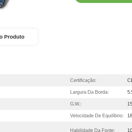
o Produto
Certificação:
C
Largura Da Borda:
5.
G.W.:
1
Velocidade De Equilíbrio:
1
Habilidade Da Fonte:
1