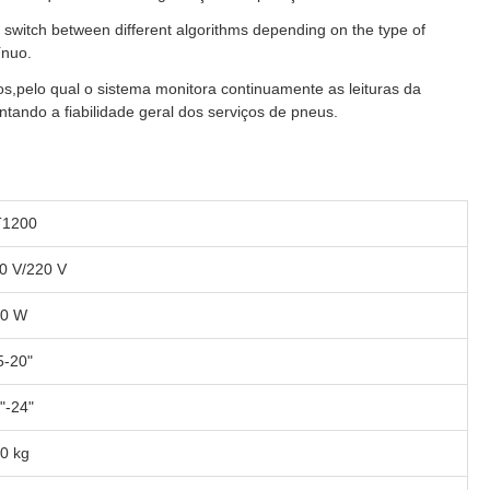
 switch between different algorithms depending on the type of
ínuo.
,pelo qual o sistema monitora continuamente as leituras da
tando a fiabilidade geral dos serviços de pneus.
T1200
0 V/220 V
20 W
5-20"
"-24"
0 kg