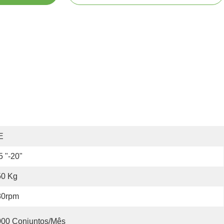
E
5 "-20"
50 Kg
80rpm
000 Conjuntos/mês