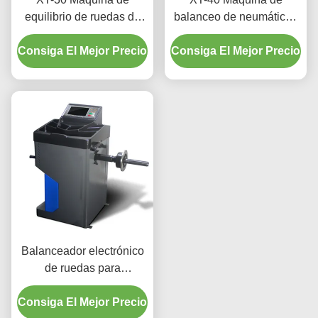
equilibrio de ruedas de
balanceo de neumáticos
motocicleta y automóvil
profesional 220W 180rpm
Consiga El Mejor Precio
con configuración rápida
Consiga El Mejor Precio
para taller
Balanceador electrónico
de ruedas para
reparación de neumáticos
Consiga El Mejor Precio
de automóviles