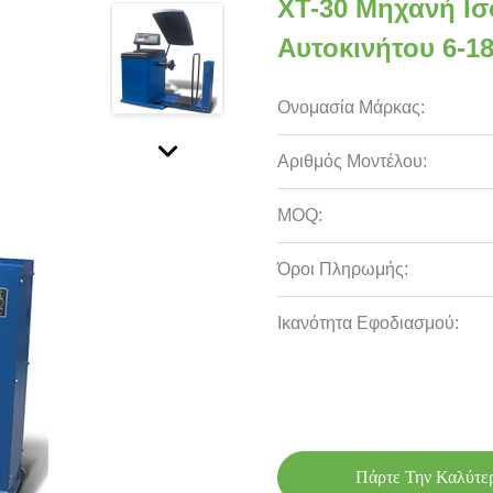
XT-30 Μηχανή Ι
Αυτοκινήτου 6-1
Ονομασία Μάρκας:
Αριθμός Μοντέλου:
MOQ:
Όροι Πληρωμής:
Ικανότητα Εφοδιασμού:
Πάρτε Την Καλύτε