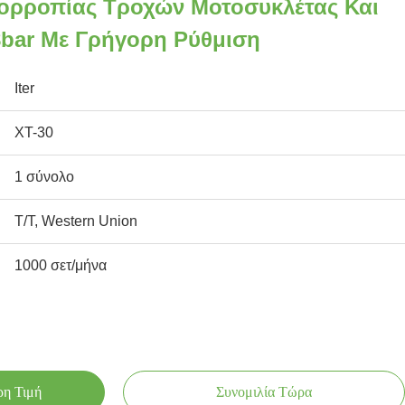
σορροπίας Τροχών Μοτοσυκλέτας Και
8bar Με Γρήγορη Ρύθμιση
Iter
XT-30
1 σύνολο
T/T, Western Union
1000 σετ/μήνα
ρη Τιμή
Συνομιλία Τώρα