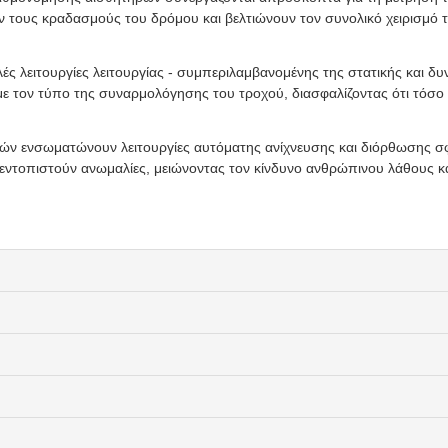
ν τους κραδασμούς του δρόμου και βελτιώνουν τον συνολικό χειρισμό τ
 λειτουργίες λειτουργίας - συμπεριλαμβανομένης της στατικής και δυ
ε τον τύπο της συναρμολόγησης του τροχού, διασφαλίζοντας ότι τόσο ο
ν ενσωματώνουν λειτουργίες αυτόματης ανίχνευσης και διόρθωσης σφ
άν εντοπιστούν ανωμαλίες, μειώνοντας τον κίνδυνο ανθρώπινου λάθους κ