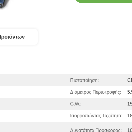
Προϊόντων
Πιστοποίηση:
C
Διάμετρος Περιστροφής:
5.
G.W.:
15
Ισορροπώντας Ταχύτητα:
1
Δυνατότητα Προσφοράς:
1