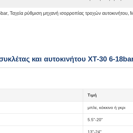
6bar
, 
Ταχεία ρύθμιση μηχανή ισορροπίας τροχών αυτοκινήτου
, 
Μ
υκλέτας και αυτοκινήτου XT-30 6-18ba
Τιμή
μπλε, κόκκινο ή γκρι
5.5"-20"
13"-24"