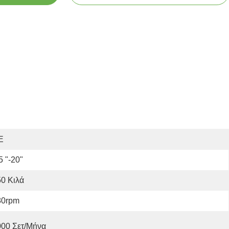
E
5 "-20"
0 Κιλά
80rpm
000 Σετ/μήνα