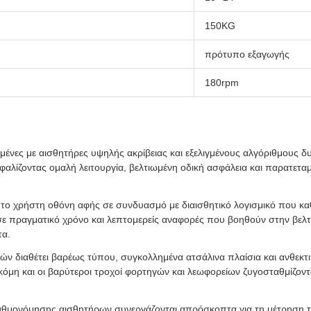
150KG
πρότυπο εξαγωγής
180rpm
ένες με αισθητήρες υψηλής ακρίβειας και εξελιγμένους αλγόριθμους δυ
αλίζοντας ομαλή λειτουργία, βελτιωμένη οδική ασφάλεια και παρατετα
 το χρήστη οθόνη αφής σε συνδυασμό με διαισθητικό λογισμικό που κα
ε πραγματικό χρόνο και λεπτομερείς αναφορές που βοηθούν στην βε
τα.
 διαθέτει βαρέως τύπου, συγκολλημένα ατσάλινα πλαίσια και ανθεκτι
κόμη και οι βαρύτεροι τροχοί φορτηγών και λεωφορείων ζυγοσταθμίζον
μονόμησης αισθητήρων συνεργάζονται απρόσκοπτα για τη μέτρηση τ