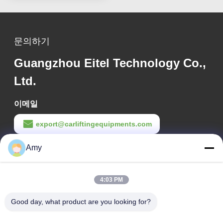
문의하기
Guangzhou Eitel Technology Co.,
Ltd.
이메일
export@carliftingequipments.com
Amy
작업 시간
09:00-18:00
4:03 PM
우리 주소
Good day, what product are you looking for?
회사 주소
광저우 시, 하두 구 106번 국도