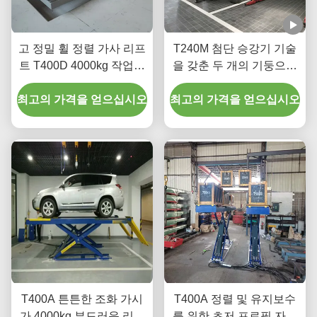
고 정밀 휠 정렬 가사 리프
T240M 첨단 승강기 기술
트 T400D 4000kg 작업실
을 갖춘 두 개의 기둥으로
용량
된 갱트리 자동차 승강장
최고의 가격을 얻으십시오
최고의 가격을 얻으십시오
치
T400A 튼튼한 조화 가시
T400A 정렬 및 유지보수
가 4000kg 부드러운 리프
를 위한 초저 프로필 자동