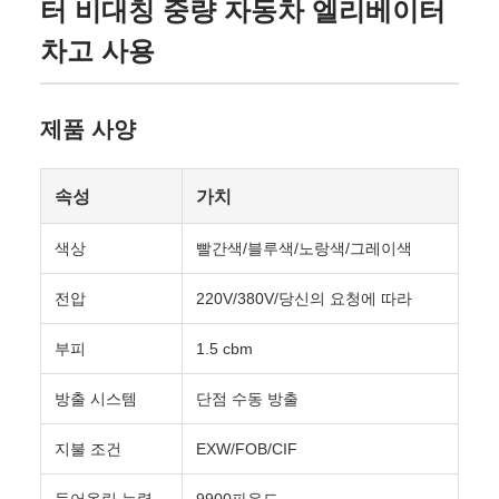
터 비대칭 중량 자동차 엘리베이터
차고 사용
제품 사양
속성
가치
색상
빨간색/블루색/노랑색/그레이색
전압
220V/380V/당신의 요청에 따라
부피
1.5 cbm
방출 시스템
단점 수동 방출
지불 조건
EXW/FOB/CIF