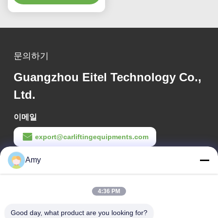
문의하기
Guangzhou Eitel Technology Co.,
Ltd.
이메일
export@carliftingequipments.com
Amy
작업 시간
09:00-18:00
4:36 PM
우리 주소
Good day, what product are you looking for?
회사 주소