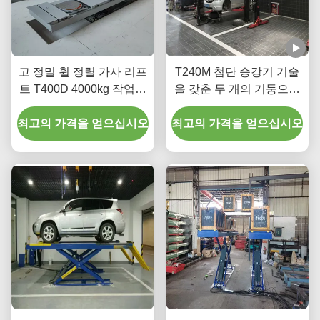
고 정밀 휠 정렬 가사 리프
T240M 첨단 승강기 기술
트 T400D 4000kg 작업실
을 갖춘 두 개의 기둥으로
용량
된 갱트리 자동차 승강장
최고의 가격을 얻으십시오
최고의 가격을 얻으십시오
치