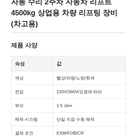
자동 수리 2주차 자동차 리프트
4500kg 상업용 차량 리프팅 장비
(차고용)
제품 사양
속성
값
색상
빨강/파랑/노랑/회색
전압
220V/380V/요청에 따라
부피
1.5 cbm
해제 시스템
단일 지점 수동 해제
결제 조건
EXW/FOB/CIF