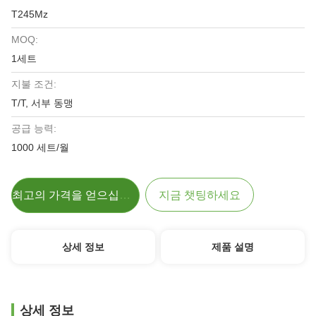
T245Mz
MOQ:
1세트
지불 조건:
T/T, 서부 동맹
공급 능력:
1000 세트/월
최고의 가격을 얻으십시오
지금 챗팅하세요
상세 정보
제품 설명
상세 정보