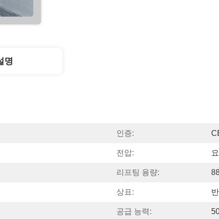
설명
인증:
C
전압:
요
리프팅 용량:
88
상표:
반
공급 능력:
5