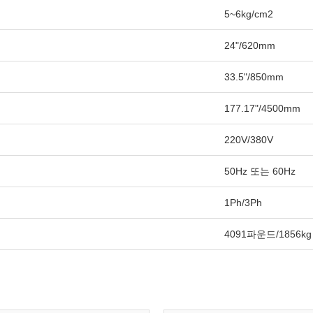
5~6kg/cm2
24"/620mm
33.5"/850mm
177.17"/4500mm
220V/380V
50Hz 또는 60Hz
1Ph/3Ph
4091파운드/1856kg