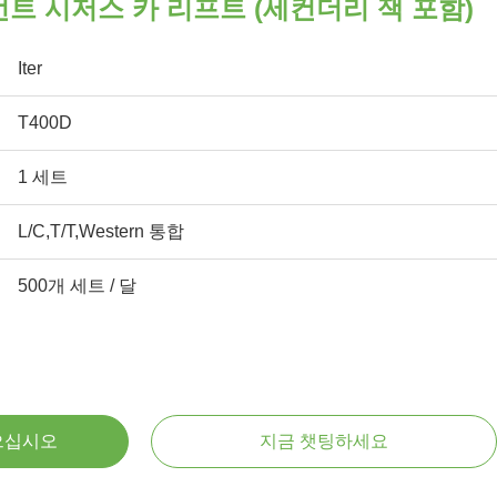
먼트 시저스 카 리프트 (세컨더리 잭 포함)
Iter
T400D
1 세트
L/C,T/T,Western 통합
500개 세트 / 달
으십시오
지금 챗팅하세요