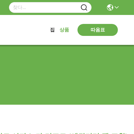
따옴표
집
상품