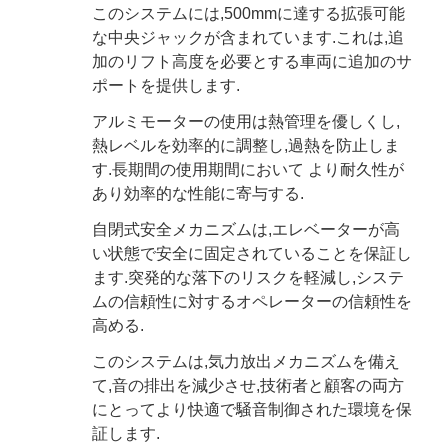
このシステムには,500mmに達する拡張可能
な中央ジャックが含まれています.これは,追
加のリフト高度を必要とする車両に追加のサ
ポートを提供します.
アルミモーターの使用は熱管理を優しくし,
熱レベルを効率的に調整し,過熱を防止しま
す.長期間の使用期間において より耐久性が
あり効率的な性能に寄与する.
自閉式安全メカニズムは,エレベーターが高
い状態で安全に固定されていることを保証し
ます.突発的な落下のリスクを軽減し,システ
ムの信頼性に対するオペレーターの信頼性を
高める.
このシステムは,気力放出メカニズムを備え
て,音の排出を減少させ,技術者と顧客の両方
にとってより快適で騒音制御された環境を保
証します.