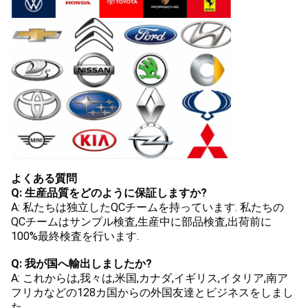
よくある質問
Q: 生産品質をどのように保証しますか?
A: 私たちは独立したQCチームを持っています. 私たちの
QCチームはサンプル検査,生産中に部品検査,出荷前に
100%最終検査を行います.
Q: 我が国へ輸出しましたか?
A: これからは,我々は,米国,カナダ,イギリス,イタリア,南ア
フリカなどの128カ国からの外国友達とビジネスをしまし
た......