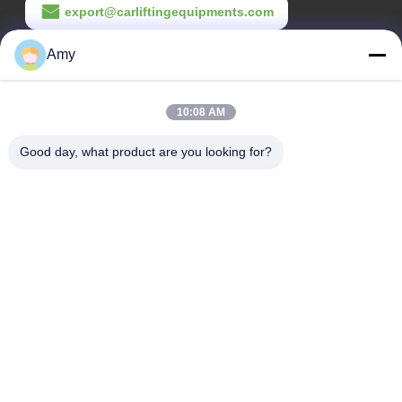
export@carliftingequipments.com
作業時間
Amy
09:00-18:00
10:08 AM
住所
Good day, what product are you looking for?
会社の住所
106国道 広州市 黄道区
工場の住所
106国道 広州市 黄道区
Tel
008618588874864