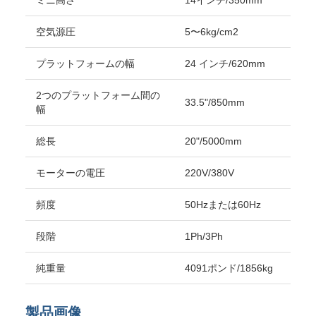
ミニ高さ
14インチ/350mm
空気源圧
5〜6kg/cm2
プラットフォームの幅
24 インチ/620mm
2つのプラットフォーム間の
33.5"/850mm
幅
総長
20"/5000mm
モーターの電圧
220V/380V
頻度
50Hzまたは60Hz
段階
1Ph/3Ph
純重量
4091ポンド/1856kg
製品画像