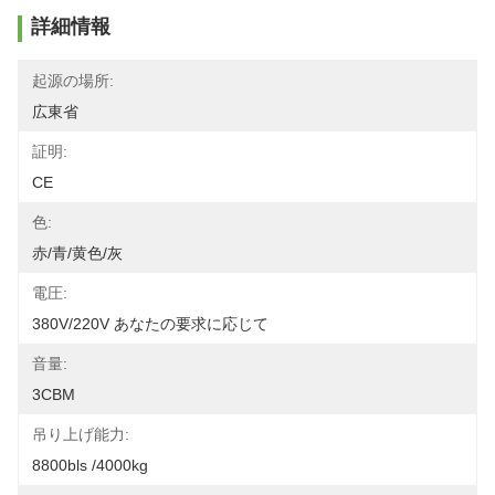
詳細情報
起源の場所:
広東省
証明:
CE
色:
赤/青/黄色/灰
電圧:
380V/220V あなたの要求に応じて
音量:
3CBM
吊り上げ能力:
8800bls /4000kg