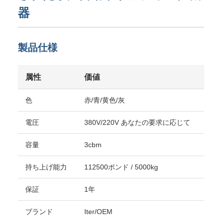
器
製品仕様
属性
価値
色
赤/青/黄色/灰
電圧
380V/220V あなたの要求に応じて
容量
3cbm
持ち上げ能力
112500ポンド / 5000kg
保証
1年
ブランド
Iter/OEM