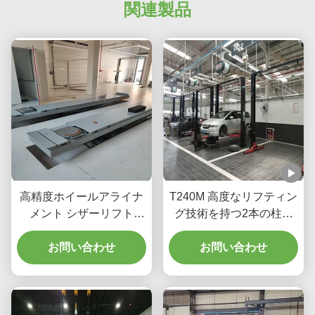
関連製品
高精度ホイールアライナ
T240M 高度なリフティン
メント シザーリフト
グ技術を持つ2本の柱の
T400D 4000kg ワークシ
ガントリーカーリフティ
お問い合わせ
ョップ容量
お問い合わせ
ング機器