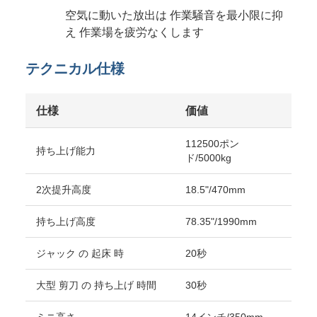
空気に動いた放出は 作業騒音を最小限に抑
え 作業場を疲労なくします
テクニカル仕様
仕様
価値
112500ポン
持ち上げ能力
ド/5000kg
2次提升高度
18.5"/470mm
持ち上げ高度
78.35"/1990mm
ジャック の 起床 時
20秒
大型 剪刀 の 持ち上げ 時間
30秒