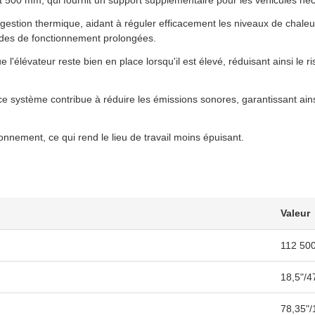
t 500 mm, qui fournit un support supplémentaire pour les véhicules né
 gestion thermique, aidant à réguler efficacement les niveaux de chaleur
iodes de fonctionnement prolongées.
l'élévateur reste bien en place lorsqu'il est élevé, réduisant ainsi le 
ystème contribue à réduire les émissions sonores, garantissant ainsi
nnement, ce qui rend le lieu de travail moins épuisant.
Valeur
112 500
18,5"/
78,35"