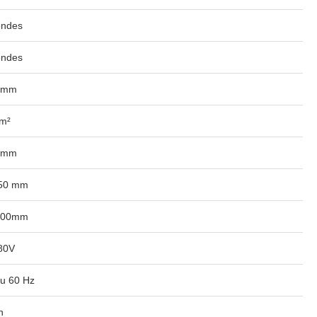
ondes
ondes
0mm
cm²
0mm
850 mm
000mm
80V
u 60 Hz
h