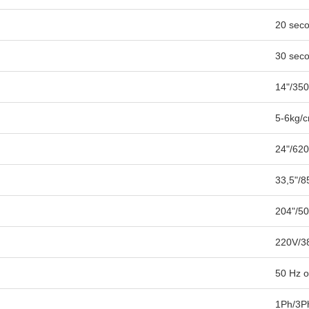
20 sec
30 sec
14"/35
5-6kg/
24"/62
33,5"/
204"/5
220V/3
50 Hz o
1Ph/3P