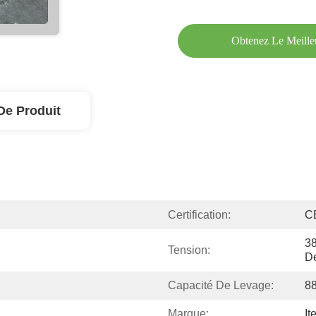
Obtenez Le Meille
De Produit
Certification:
C
38
Tension:
D
Capacité De Levage:
88
Marque:
It