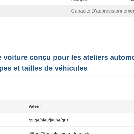
Capacité D'approvisionnemen
oiture conçu pour les ateliers automobi
pes et tailles de véhicules
Valeur
rouge/bleu/jaune/gris
380V/220V selon votre demande