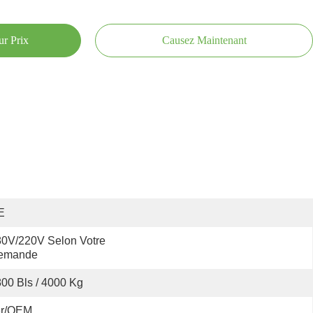
ur Prix
Causez Maintenant
E
0V/220V Selon Votre 
emande
00 Bls / 4000 Kg
er/OEM