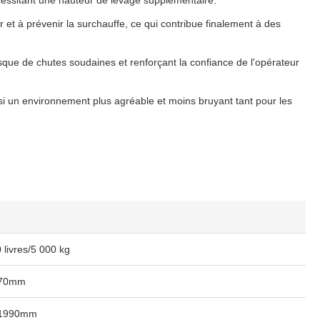
cessitant une hauteur de levage supplémentaire.
 et à prévenir la surchauffe, ce qui contribue finalement à des
risque de chutes soudaines et renforçant la confiance de l'opérateur
 un environnement plus agréable et moins bruyant tant pour les
 livres/5 000 kg
470mm
/1990mm