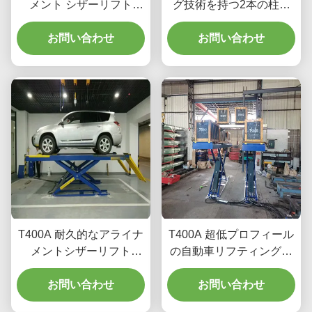
メント シザーリフト
グ技術を持つ2本の柱の
T400D 4000kg ワークシ
ガントリーカーリフティ
お問い合わせ
ョップ容量
お問い合わせ
ング機器
T400A 耐久的なアライナ
T400A 超低プロフィール
メントシザーリフト
の自動車リフティング機
4000kg 滑らかなリフト
器
お問い合わせ
お問い合わせ