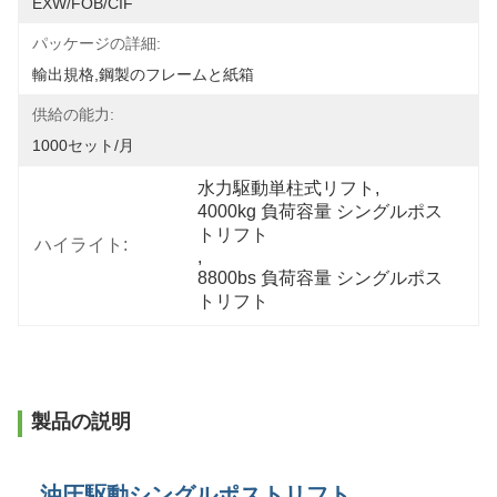
EXW/FOB/CIF
パッケージの詳細:
輸出規格,鋼製のフレームと紙箱
供給の能力:
1000セット/月
水力駆動単柱式リフト
, 
4000kg 負荷容量 シングルポス
トリフト
ハイライト:
, 
8800bs 負荷容量 シングルポス
トリフト
製品の説明
油圧駆動シングルポストリフト