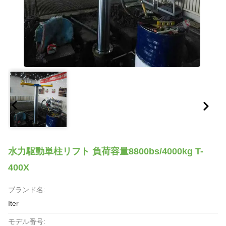
水力駆動単柱リフト 負荷容量8800bs/4000kg T-
400X
ブランド名:
Iter
モデル番号: