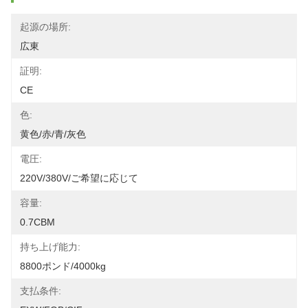
起源の場所:
広東
証明:
CE
色:
黄色/赤/青/灰色
電圧:
220V/380V/ご希望に応じて
容量:
0.7CBM
持ち上げ能力:
8800ポンド/4000kg
支払条件: