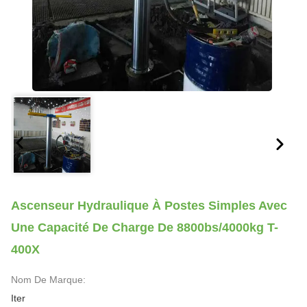
Ascenseur Hydraulique À Postes Simples Avec
Une Capacité De Charge De 8800bs/4000kg T-
400X
Nom De Marque:
Iter