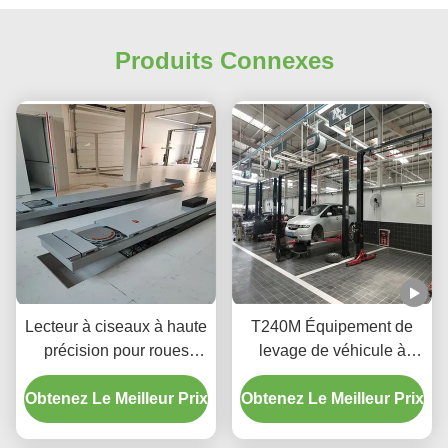
Produits Connexes
Lecteur à ciseaux à haute
T240M Équipement de
précision pour roues
levage de véhicule à
T400D 4000 kg Capacité
deux poteaux à grille
Obtenez Le Meilleur Prix
pour ateliers
Obtenez Le Meilleur Prix
avec technologie de
levage avancée