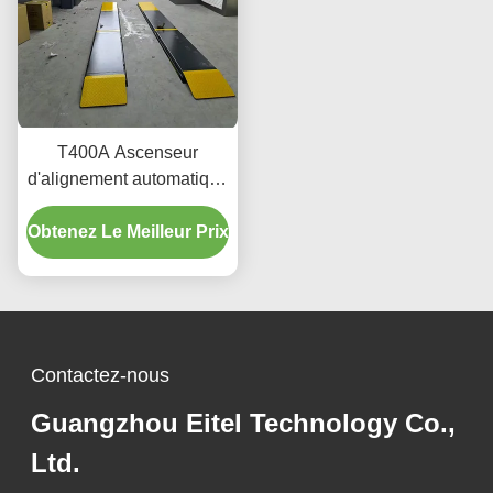
T400A Ascenseur
d'alignement automatique
de précision 380V/220V
Obtenez Le Meilleur Prix
avec conception de profil
bas
Contactez-nous
Guangzhou Eitel Technology Co.,
Ltd.