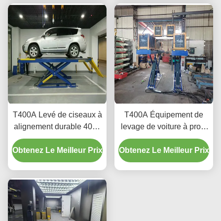
T400A Levé de ciseaux à
T400A Équipement de
alignement durable 4000
levage de voiture à profil
kg avec levage en
ultra bas pour
Obtenez Le Meilleur Prix
douceur
Obtenez Le Meilleur Prix
l'alignement et l'entretien