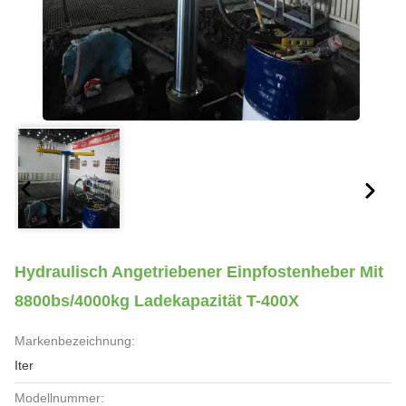
Hydraulisch Angetriebener Einpfostenheber Mit
8800bs/4000kg Ladekapazität T-400X
Markenbezeichnung:
Iter
Modellnummer: