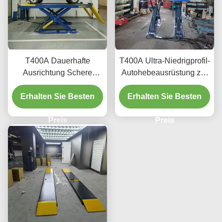
T400A Dauerhafte
T400A Ultra-Niedrigprofil-
Ausrichtung Schere
Autohebeausrüstung zur
Heben 4000kg mit
Ausrichtung und Wartung
Erhalten Sie Besten
glattem Heben
Erhalten Sie Besten
Preis
Preis