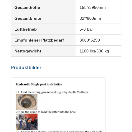
Gesamthöhe
158"/3950mm
Gesamtbreite
32"/800mm
Luftbetrieb
5-8 bar
Empfohlener Platzbedarf
3000*5250
Nettogewicht
1100 lbs/500 kg
Produktbilder