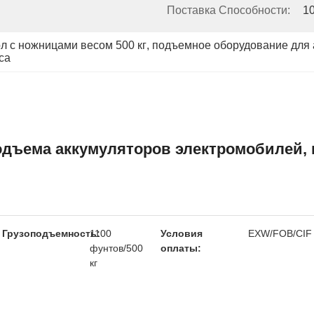
Поставка Способности:
1
л с ножницами весом 500 кг
, 
подъемное оборудование для 
са
одъема аккумуляторов электромобилей, 
Грузоподъемность:
1100
Условия
EXW/FOB/CIF
фунтов/500
оплаты:
кг