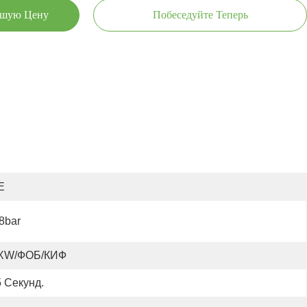
чшую Цену
Побеседуйте Теперь
E
8bar
XW/ФОБ/КИФ
 Секунд.