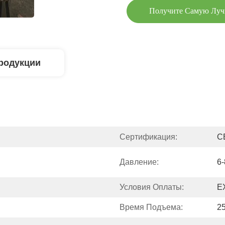
Получите Самую Лу
родукции
Сертификация:
C
Давление:
6-
Условия Оплаты:
E
Время Подъема:
25