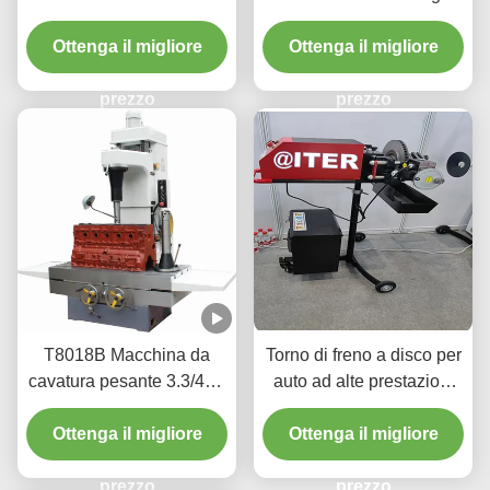
precisione 1.1/1.5kw per
al minuto per la
Ottenga il migliore
veicoli cilindro
manutenzione del veicolo
Ottenga il migliore
T2009
prezzo
prezzo
T8018B Macchina da
Torno di freno a disco per
cavatura pesante 3.3/4kw
auto ad alte prestazioni
con un'interfaccia facile
220v/110v per laboratorio
Ottenga il migliore
da usare
Ottenga il migliore
T2009
prezzo
prezzo