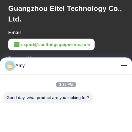
Guangzhou Eitel Technology Co.,
Ltd.
Email
export@carliftingequipments.com
Tempo di lavoro
Amy
09:00-18:00
Il nostro indirizzo
2:35 PM
Indirizzo Azienda
Good day, what product are you looking for?
Strada nazionale 106, distretto di Huadu, città di Guangzhou
Indirizzo della fabbrica
Strada nazionale 106, distretto di Huadu, città di Guangzhou
Telefono