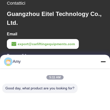
Contattici
Guangzhou Eitel Technology Co.,
Ltd.
Email
export@carliftingequipments.com
Tempo di lavoro
Amy
09:00-18:00
Il nostro indirizzo
5:11 AM
Indirizzo Azienda
Good day, what product are you looking for?
Strada nazionale 106, distretto di Huadu, città di Guangzhou
Indirizzo della fabbrica
Strada nazionale 106, distretto di Huadu, città di Guangzhou