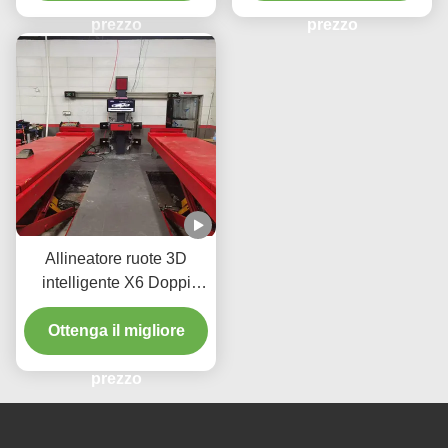
auto ruote allineamento
ad alta precisione per un
macchina di riparazione
prezzo
allineamento perfetto
prezzo
Allineatore ruote 3D
intelligente X6 Doppi
schermi Monitoraggio in
tempo reale e imaging 3D
Ottenga il migliore
ad alta precisione per un
allineamento perfetto
prezzo