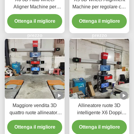
Aligner Machine per
Machine per regolare con
negozio di automobili
precisione i pneumatici
Ottenga il migliore
Ottenga il migliore
prezzo
prezzo
Maggiore vendita 3D
Allineatore ruote 3D
quattro ruote allineatore
intelligente X6 Doppi
attrezzature da garage
schermi Monitoraggio in
macchina di allineamento
Ottenga il migliore
tempo reale e imaging 3D
Ottenga il migliore