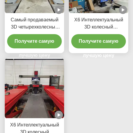
Самый продаваемый
X6 Интеллектуальный
3D четырехколесный
3D колесный
выровнитель Гаража
выравниватель
Получите самую
оборудование
Получите самую
двойных экранов,
выровнительная
отслеживание в
машина Автомобиль
лучшую цену
реальном времени и
лучшую цену
колеса выровнительная
высокоточные 3D-
ремонтная машина
изображения для
идеального
выравнивания
X6 Интеллектуальный
3D колесный