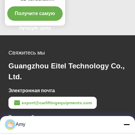
выравниватель
Получите самую
двойных экранов,
отслеживание в
реальном времени и
лучшую цену
высокоточные 3D-
изображения для
идеального
Свяжитесь мы
выравнивания
Guangzhou Eitel Technology Co.,
Ltd.
Электронная почта
export@carliftingequipments.com
Время работы
Amy
09:00-18:00