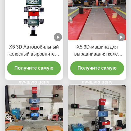
X6 3D Автомобильный
X5 3D-машина для
колесный выровнитель
выравнивания колес
для автомобильного
для точной регулировки
Получите самую
магазина
Получите самую
шин
лучшую цену
лучшую цену