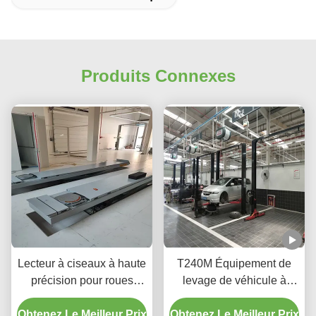
Produits Connexes
Lecteur à ciseaux à haute
T240M Équipement de
précision pour roues
levage de véhicule à
T400D 4000 kg Capacité
deux poteaux à grille
Obtenez Le Meilleur Prix
pour ateliers
Obtenez Le Meilleur Prix
avec technologie de