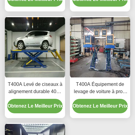
levage avancée
T400A Levé de ciseaux à
T400A Équipement de
alignement durable 4000
levage de voiture à profil
kg avec levage en
ultra bas pour
Obtenez Le Meilleur Prix
douceur
Obtenez Le Meilleur Prix
l'alignement et l'entretien