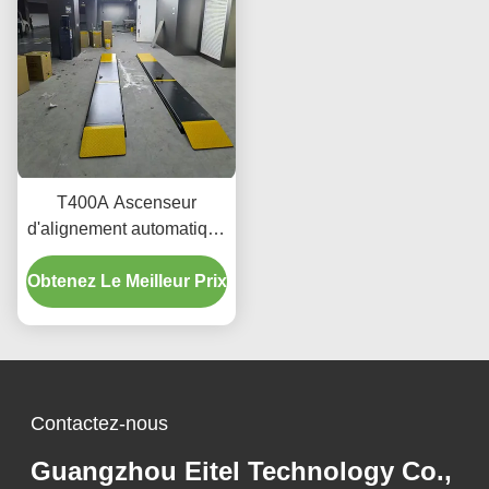
T400A Ascenseur
d'alignement automatique
de précision 380V/220V
Obtenez Le Meilleur Prix
avec conception de profil
bas
Contactez-nous
Guangzhou Eitel Technology Co.,