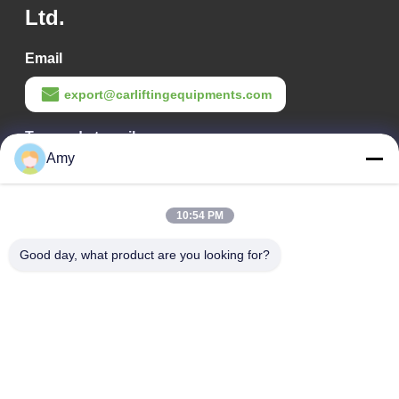
Ltd.
Email
export@carliftingequipments.com
Temps de travail
Amy
09:00-18:00
Notre adresse
10:54 PM
Adresse de l'entreprise
Good day, what product are you looking for?
Route nationale 106, district de Huadu, ville de Guangzhou
Adresse de l'usine
Route nationale 106, district de Huadu, ville de Guangzhou
Téléphone
008618588874864