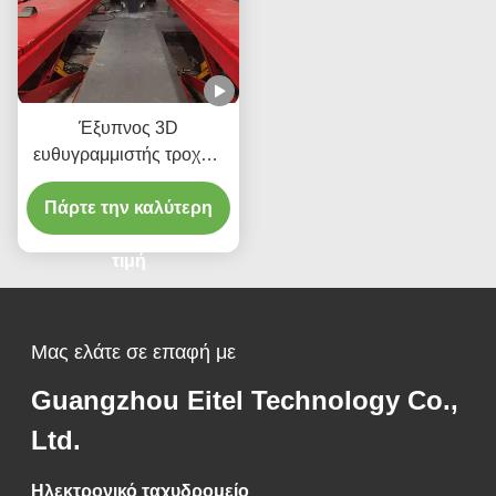
Έξυπνος 3D
ευθυγραμμιστής τροχών
X6 Διπλές οθόνες
Πάρτε την καλύτερη
Παρακολούθηση σε
πραγματικό χρόνο και 3D
απεικόνιση υψηλής
τιμή
ακρίβειας για τέλεια
ευθυγράμμιση
Μας ελάτε σε επαφή με
Guangzhou Eitel Technology Co.,
Ltd.
Ηλεκτρονικό ταχυδρομείο