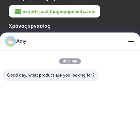
export@carliftingequipments.com
Χρόνος εργασίας
09:00-18:00
Amy
Η διεύθυνσή μας
8:54 PM
Διεύθυνση Εταιρείας
Εθνικός δρόμος 106, συνοικία Huadu, πόλη Guangzhou
Good day, what product are you looking for?
Διεύθυνση Εργοστασίου
Εθνικός δρόμος 106, συνοικία Huadu, πόλη Guangzhou
Τηλ.
008618588874864