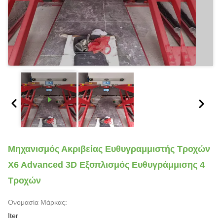
Μηχανισμός Ακριβείας Ευθυγραμμιστής Τροχών
X6 Advanced 3D Εξοπλισμός Ευθυγράμμισης 4
Τροχών
Ονομασία Μάρκας:
Iter