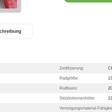
chreibung
Zertifizierung:
C
Radgröße:
13
Radbasis:
2
Stützkolonnenhöhe:
2
Versorgungsmaterial-Fähigkei