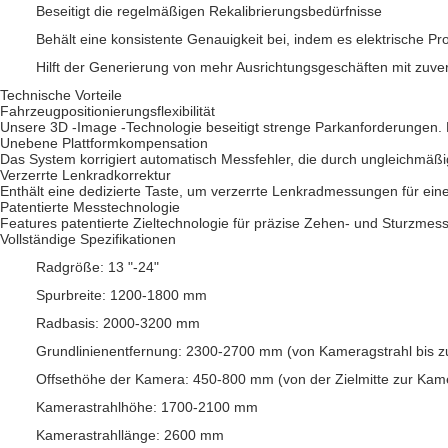
Beseitigt die regelmäßigen Rekalibrierungsbedürfnisse
Behält eine konsistente Genauigkeit bei, indem es elektrische Pr
Hilft der Generierung von mehr Ausrichtungsgeschäften mit zuve
Technische Vorteile
Fahrzeugpositionierungsflexibilität
Unsere 3D -Image -Technologie beseitigt strenge Parkanforderungen. 
Unebene Plattformkompensation
Das System korrigiert automatisch Messfehler, die durch ungleichmä
Verzerrte Lenkradkorrektur
Enthält eine dedizierte Taste, um verzerrte Lenkradmessungen für eine
Patentierte Messtechnologie
Features patentierte Zieltechnologie für präzise Zehen- und Sturzmess
Vollständige Spezifikationen
Radgröße: 13 "-24"
Spurbreite: 1200-1800 mm
Radbasis: 2000-3200 mm
Grundlinienentfernung: 2300-2700 mm (von Kameragstrahl bis 
Offsethöhe der Kamera: 450-800 mm (von der Zielmitte zur Kam
Kamerastrahlhöhe: 1700-2100 mm
Kamerastrahllänge: 2600 mm