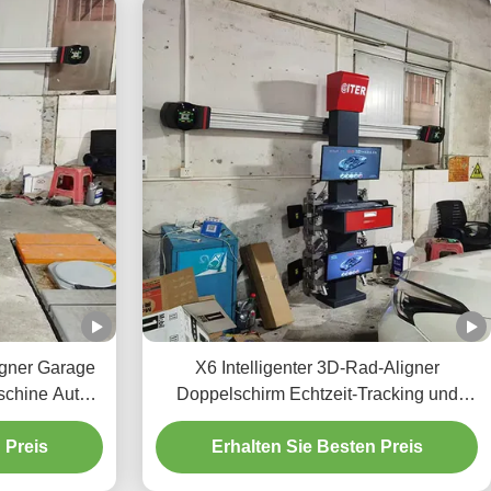
igner Garage
X6 Intelligenter 3D-Rad-Aligner
schine Auto
Doppelschirm Echtzeit-Tracking und
rmaschine
hochpräzise 3D-Bildgebung für eine
 Preis
Erhalten Sie Besten Preis
perfekte Ausrichtung