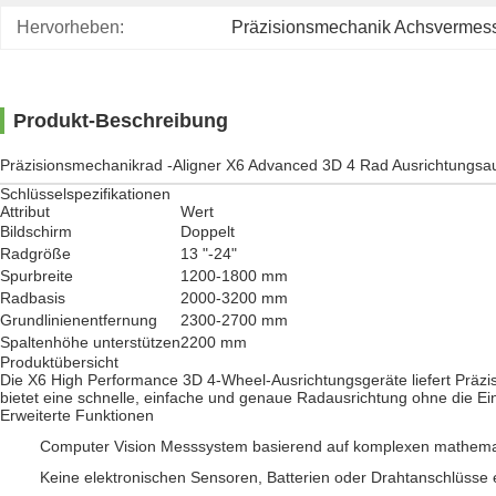
Hervorheben:
Präzisionsmechanik Achsvermes
Produkt-Beschreibung
Präzisionsmechanikrad -Aligner X6 Advanced 3D 4 Rad Ausrichtungsa
Schlüsselspezifikationen
Attribut
Wert
Bildschirm
Doppelt
Radgröße
13 "-24"
Spurbreite
1200-1800 mm
Radbasis
2000-3200 mm
Grundlinienentfernung
2300-2700 mm
Spaltenhöhe unterstützen
2200 mm
Produktübersicht
Die X6 High Performance 3D 4-Wheel-Ausrichtungsgeräte liefert Präzis
bietet eine schnelle, einfache und genaue Radausrichtung ohne die 
Erweiterte Funktionen
Computer Vision Messsystem basierend auf komplexen mathema
Keine elektronischen Sensoren, Batterien oder Drahtanschlüsse e