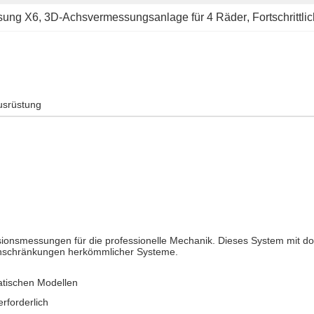
sung X6
, 
3D-Achsvermessungsanlage für 4 Räder
, 
Fortschrittl
usrüstung
ionsmessungen für die professionelle Mechanik. Dieses System mit dopp
Einschränkungen herkömmlicher Systeme.
tischen Modellen
rforderlich