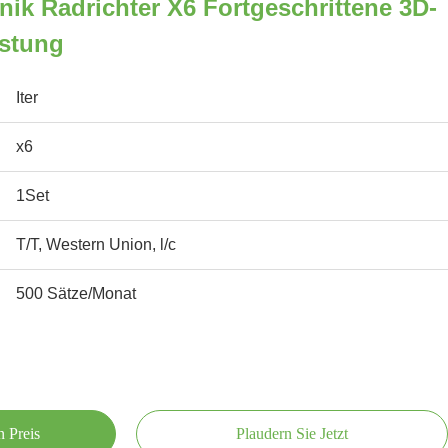
ik Radrichter X6 Fortgeschrittene 3D-
üstung
Iter
x6
1Set
T/T, Western Union, l/c
500 Sätze/Monat
n Preis
Plaudern Sie Jetzt