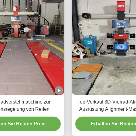
adverstellmaschine zur
Top-Verkauf 3D-Vierrad-Al
onsregelung von Reifen
Ausrüstung Alignment-Ma
Rad-Alignment Reparatu
ten Sie Besten Preis
Erhalten Sie Besten